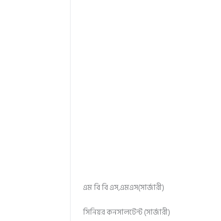
এম বি বি এস,এমএস(সার্জারী)
সিনিয়র কনসালটেন্ট (সার্জারী)