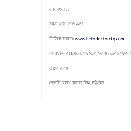
রুম নং-৩১১
সন্ধ্যা ৭টা- রাত ৯টা
ভিজিট করুনঃ
www.hellodoctorctg.com
সিরিয়াল: ০১৮৪১-৯০৬০৯০,০১৮৪১-৯০৬০৩০,
শুক্রবার বন্ধ
ডেলটা হেলথ কেয়ার লিঃ, চট্টগ্রাম