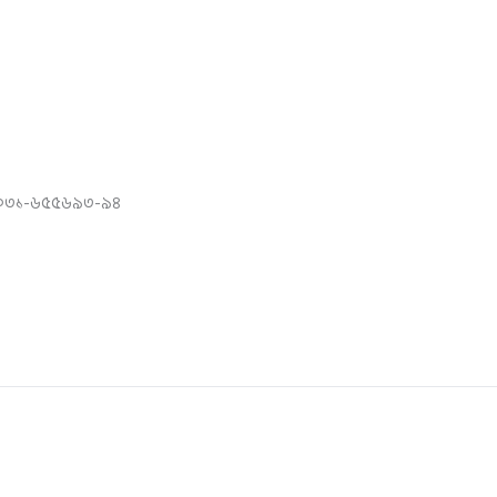
 ০৩১-৬৫৫৬৯৩-৯৪