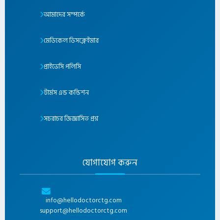
আমাদের সম্পর্কে
মেডিকেল ডিসক্লেইমার
প্রাইভেসি পলিসি
টার্মস এন্ড কন্ডিশন
সচরাচর জিজ্ঞাসিত প্রশ্ন
যোগাযোগ করুন
info@hellodoctorctg.com
support@hellodoctorctg.com