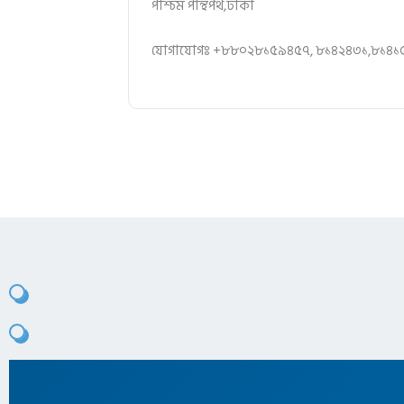
পশ্চিম পান্থপথ,ঢাকা
যোগাযোগঃ +৮৮০২৮১৫৯৪৫৭, ৮১৪২৪৩১,৮১৪১৫