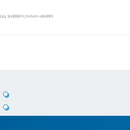
২২, ৮১৪৪৪০০,০১৭১৩-১৪১৪৪৭