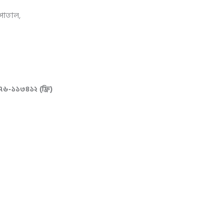
সপাতাল,
৭৬-১১৩৪১২ (ফ্রি)