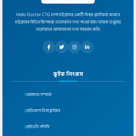
Hello Doctor CTG হলো চট্টগ্রামের একটি বিশ্বস্ত প্ল্যাটফর্ম যেখানে
চট্টগ্রামের বিভিন্ন বিশেষজ্ঞ ডাক্তারদের তথ্য পাওয়া যায়। আমরা শুধুমাত্র
ডাক্তারদের যোগাযোগের তথ্য সরবরাহ করি।
কুইক লিংকস
আমাদের সম্পর্কে
মেডিকেল ডিসক্লেইমার
প্রাইভেসি পলিসি