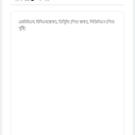
এমবিবিএস, বিসিএস(স্বাস্থ্য), ডিসিুইচ (শিশু স্বাস্থ্য), পিজিপিএন (শিশু
পুষ্টি)