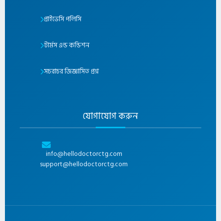
প্রাইভেসি পলিসি
টার্মস এন্ড কন্ডিশন
সচরাচর জিজ্ঞাসিত প্রশ্ন
যোগাযোগ করুন
info@hellodoctorctg.com
support@hellodoctorctg.com