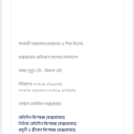
সহকারী অধ্যাপক(নবজাতক ও শিশু বিভাগ)
কক্সবাজার মেডিকেল কলেজ হাসপাতাল
সময়ঃ দুপুর ২টা – বিকাল ৫টা
সিরিয়ালঃ ০১৭১৪-৩৭৯৬৩৮
০১৭০৮-৩২৮৩০০,০১৭১৯-৮৭৭৭৭১
সেন্ট্রাল হসপিটাল কক্সবাজার
মেডিসিন বিশেষজ্ঞ (কক্সবাজার)
নিউরো-মেডিসিন বিশেষজ্ঞ (কক্সবাজার)
প্রসূতী ও স্ত্রীরোগ বিশেষজ্ঞ (কক্সবাজার)