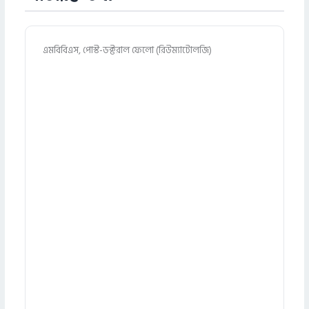
এমবিবিএস, পোস্ট-ডক্টরাল ফেলো (রিউম্যাটোলজি)