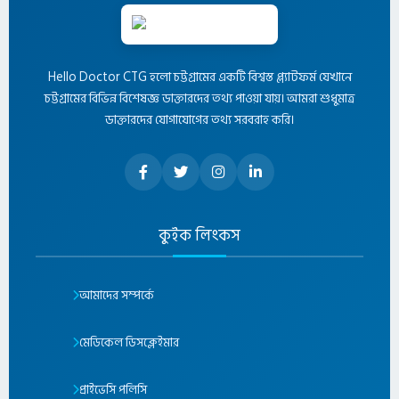
Hello Doctor CTG হলো চট্টগ্রামের একটি বিশ্বস্ত প্ল্যাটফর্ম যেখানে
চট্টগ্রামের বিভিন্ন বিশেষজ্ঞ ডাক্তারদের তথ্য পাওয়া যায়। আমরা শুধুমাত্র
ডাক্তারদের যোগাযোগের তথ্য সরবরাহ করি।
কুইক লিংকস
আমাদের সম্পর্কে
মেডিকেল ডিসক্লেইমার
প্রাইভেসি পলিসি