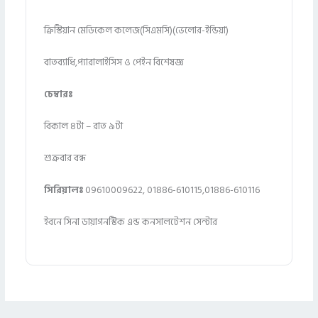
ক্রিস্টিয়ান মেডিকেল কলেজ(সিএমসি)(ভেলোর-ইন্ডিয়া)
বাতব্যাধি,প্যারালাইসিস ও পেইন বিশেষজ্ঞ
চেম্বারঃ
বিকাল ৪টা – রাত ৯টা
শুক্রবার বন্ধ
সিরিয়ালঃ
09610009622, 01886-610115,01886-610116
ইবনে সিনা ডায়াগনস্টিক এন্ড কনসালটেশন সেন্টার