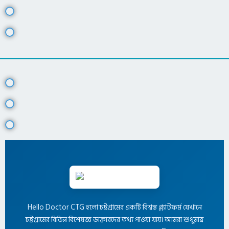
Hello Doctor CTG হলো চট্টগ্রামের একটি বিশ্বস্ত প্ল্যাটফর্ম যেখানে
চট্টগ্রামের বিভিন্ন বিশেষজ্ঞ ডাক্তারদের তথ্য পাওয়া যায়। আমরা শুধুমাত্র