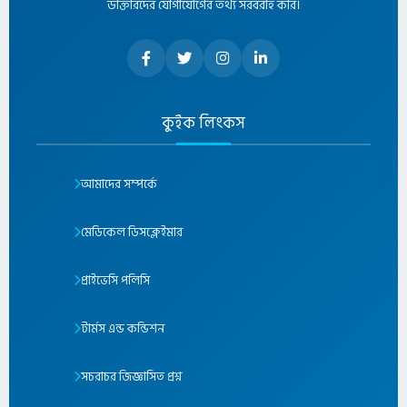
ডাক্তারদের যোগাযোগের তথ্য সরবরাহ করি।
কুইক লিংকস
আমাদের সম্পর্কে
মেডিকেল ডিসক্লেইমার
প্রাইভেসি পলিসি
টার্মস এন্ড কন্ডিশন
সচরাচর জিজ্ঞাসিত প্রশ্ন