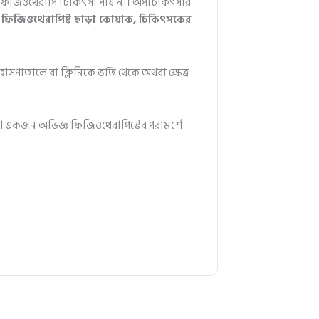
ঠিক ফিজিওথেরাপি চিকিৎসা পায় না। অপচিকিৎসার
ড ফিজিওথেরাপিষ্ট ছাড়া কোয়াক, চিকিৎসকের
সপাতালে বা ক্লিনিকে ভর্তি থেকে অথবা ক্ষেত্র
দা একজন অভিজ্ঞ ফিজিওথেরাপিস্টের পরামর্শে