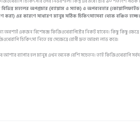
 ফিজিওথেরাপি চিকিৎসার ওপর নির্ভরশীল। কিন্তু এর মধ্যে প্রায় ৯০ শতাংশ স
বিভিন্ন মহলের অপপ্রচার (ব্যায়াম ও স্যাক) ও অপব্যবহার (কোয়ালিফাই
্রহণ করা) এর কারণে সাধারণ মানুষ সঠিক চিকিৎসাসেবা থেকে বঞ্চিত হচ্ছে।
 অবশ্যই একজন বিশেষজ্ঞ ফিজিওথেরাপিস্টের নিকট যাবেন। কিছু কিছু ক্ষেত্রে হা
িজিওথেরাপি চিকিৎসা নিতে হয় সেক্ষেত্রে রোগী দ্রুত আরগ্য লাভ করে।
। তবে আশার ব্যাপার হল মানুষ এখন অনেক বেশি সচেতন। তাই ফিজিওথেরাপি সর্ব