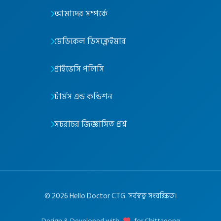
আমাদের সম্পর্কে
মেডিকেল ডিসক্লেইমার
প্রাইভেসি পলিসি
টার্মস এন্ড কন্ডিশন
সচরাচর জিজ্ঞাসিত প্রশ্ন
©
2026
Hello Doctor CTG. সর্বস্বত্ব সংরক্ষিত।
Design & Developed with
for Chittagong