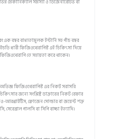
িন্ন মেকানিক্যাল সমস্যা ও ডিজেনারেটিভ বা
ং এক বছর বাধ্যতামূলক ইন্টার্নি সহ পাঁচ বছর
িএইচডি ধারী ফিজিওথেরাপিস্ট এই চিকিৎসা দিয়ে
কে ফিজিওথেরাপি তে সহায়তা করে থাকেন।
জন অভিজ্ঞ ফিজিওথেরাপিস্ট এর নিকট সরাসরি
িকিৎসার জন্যে সংশ্লিষ্ট ডাক্তারের নিকট রেফার
টিও-আরথ্রাইটিস, ফ্রোজেন সোল্ডার বা জয়েন্ট শক্ত
ি, সেরেব্রাল পালসি বা সিপি বাচ্চা ইত্যাদি।