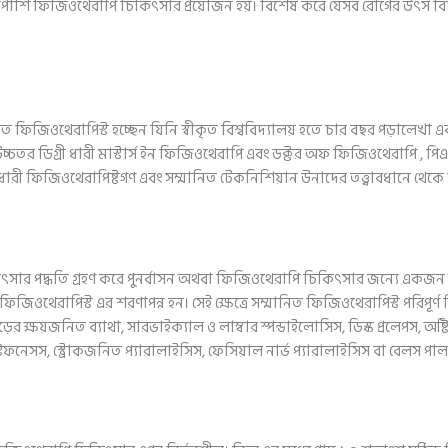
শাপাশি ফিজিওথেরাপি চিকিৎসার প্রয়োজন হয়। বিশেষ করে যেসব রোগের উৎস বিভ
 ফিজিওথেরাপিস্ট হচ্ছেন যিনি স্বীকৃত বিশ্ববিদ্যালয় হতে চার বছর পড়ালেখা এব
্চতর ডিগ্রী ধারী মাস্টার্স ইন ফিজিওথেরাপি এবং ডক্টর অফ ফিজিওথেরাপি , প
 ধারী ফিজিওথেরাপিষ্টগণ এবং সম্মানিত টেকনিশিয়ান উনাদের তত্ত্বাবধানে থে
চিকিৎসার পদ্ধতি গ্রহণ করে পুনর্বাসন অথবা ফিজিওথেরাপি চিকিৎসার জন্যে এক
েরাপিস্ট এর শরণাপন্ন হন। সেই ক্ষেত্রে সম্মানিত ফিজিওথেরাপিস্ট পরিপূর্ণ চ
ের ক্ষয়জনিত ব্যাথা, সারভাইক্যাল ও লাম্বার স্পন্ডাইলোসিস, ডিস্ক প্রলেপস, অষ্
স্টিফনেসস, স্ট্রোকজনিত প্যারালাইসিস, ফেসিয়াল নার্ভ প্যারালাইসিস বা বেলস পালস