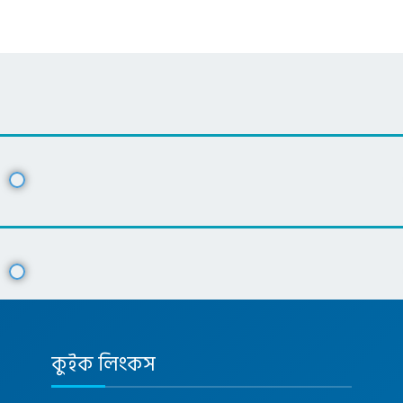
কুইক লিংকস