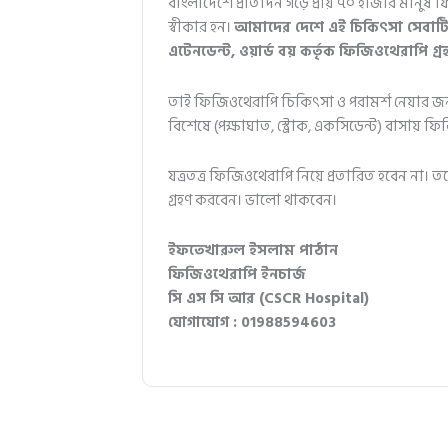
বাংলাদেশে প্রতিদিন গড়ে প্রায় ৭০ হাজার মানুষ
স্বীকার হন।
আমাদের দেশে এই চিকিৎসা সেবাটি 
এটেনডেন্ট, ওয়ার্ড বয় কর্তৃক ফিজিওথেরাপি গ
তাই ফিজিওথেরাপি চিকিৎসা ও পরামর্শ নেয়ার জন্য
বিশেষে (পক্ষাঘাত, স্ট্রোক, একসিডেন্ট) বাসায় ফ
যত্রতত্র ফিজিওথেরাপি নিয়ে প্রতারিত হবেন না
গ্রহণ করবেন। ভালো থাকবেন।
ইফতেখারুল ইসলাম পাঠান
ফিজিওথেরাপি ইনচার্জ
সি এস সি আর (CSCR Hospital)
যোগাযোগ : 01988594603