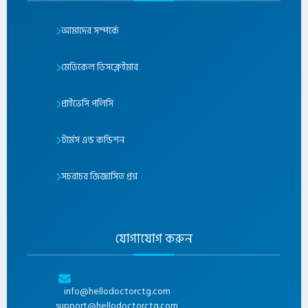
আমাদের সম্পর্কে
মেডিকেল ডিসক্লেইমার
প্রাইভেসি পলিসি
টার্মস এন্ড কন্ডিশন
সচরাচর জিজ্ঞাসিত প্রশ্ন
যোগাযোগ করুন
info@hellodoctorctg.com
support@hellodoctorctg.com