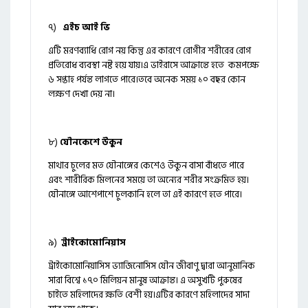
৭)
এইচ আই ভি
এটি মরণব্যাধি রোগ নয় কিন্তু এর কারণে রোগীর শরীরের রোগ
প্রতিরোধ ব্যবস্থা নষ্ট হয়ে যায়।এ ভাইরাসে আক্রান্তে হতে কমপক্ষে
৬ সপ্তাহ পর্যন্ত লাগতে পারে।তবে অনেক সময় ১০ বছর কোন
লক্ষণ দেখা দেয় না।
৮)
যৌনকেশে উকুন
মাথার চুলের মত যৌনাঙ্গের কেশেও উকুন বাসা বাঁধতে পারে
এবং শারীরিক মিলনের সময়ে তা অন্যের শরীর সংক্রমিত হয়।
যৌনাঙ্গে আশেপাশে চুলকানি হলে তা এই কারণে হতে পারে।
৯)
ট্রাইকোমোনিয়াস
ট্রাইকোমোনিয়াসিস ভ্যাজিনোসিস যৌন জীবাণু দ্বারা আনুমানিক
সারা বিশ্বে ১৭০ মিলিয়ন মানুষ আক্রান্ত। এ অসুখটি পুরুষের
চাইতে মহিলাদের ক্ষতি বেশী হয়।এটির কারণে মহিলাদের সাদা