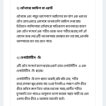
৫)
যৌনাঙ্গে আচিল বা ওয়ার্ট
যৌনাঙ্গে এবং পায়ুর আশেপাশে আচিলের মত র্যাশ এক ধরনের
যৌন রোগ।একত্রে একসঙ্গে অনকগুলি আচিল দেখা যায়।
হিউম্যান প্যাপিলোমা ভাইরাস,যা সার্ভিক্যাল ক্যানসারের কারণ
এবং যৌন সংসর্গে এক শরীর থেকে অন্য শরীরে ছড়ায়,তাই এই
রোগের জন্ম দেয়।এটি অনেকসময় ফোস্কার মত হয়ে যায়,এমনকি
আলসারের মত হয়ে যেতে পারে।
৬)
হেপাটাইটিস -বি
এটি যৌন সংসর্গে ফলে ছড়ায়।একই ভাবে হেপাটাইটিস -এ এবং
হেপাটাইটিস -সি ছড়ায়।
হেপাটাইটিস -বি হলে খাদ্যে অরুচি,বমি বমি ভাব, শরীর
ব্যথা,হালকা জ্বর,প্রস্রাব গাঢ় হওয়া ইত্যাদি।এ লক্ষণ গুলি ধীরে
ধীরে জন্ডিস রূপে নিতে থাকে।অনেক সময়,রোগীর শরীরে
চুলকানি হতে পারে।এ অসুস্থতা গুলো কয়েক সপ্তাহ স্থায়ী হয় এবং
এরপর ধীরে ধীরে এ অবস্থার অবনতি ঘটে।