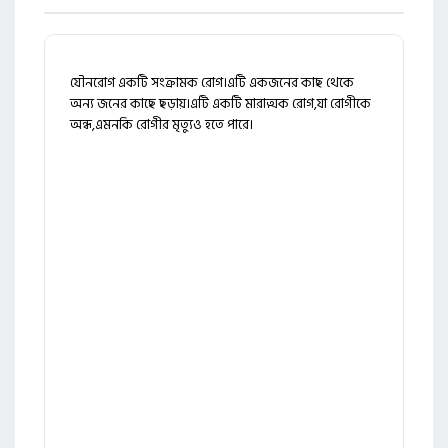
যৌনরোগ একটি সংক্রামক রোগ।এটি একজনের কাছ থেকে
অন্য জনের কাছে ছড়ায়।এটি একটি মারাত্মক রোগ,যা রোগীকে
অন্ধ,এমনকি রোগীর মৃত্যুও হতে পারে।