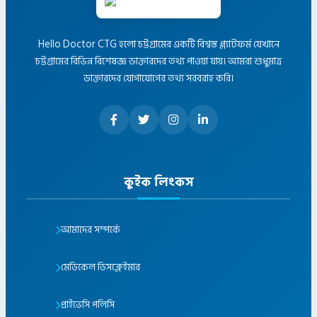
Hello Doctor CTG হলো চট্টগ্রামের একটি বিশ্বস্ত প্ল্যাটফর্ম যেখানে
চট্টগ্রামের বিভিন্ন বিশেষজ্ঞ ডাক্তারদের তথ্য পাওয়া যায়। আমরা শুধুমাত্র
ডাক্তারদের যোগাযোগের তথ্য সরবরাহ করি।
কুইক লিংকস
আমাদের সম্পর্কে
মেডিকেল ডিসক্লেইমার
প্রাইভেসি পলিসি