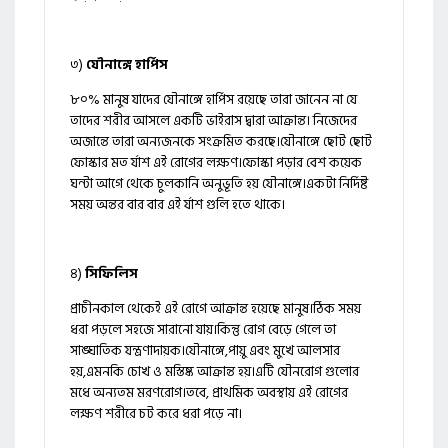
৩)
যৌনাঙ্গে হার্পিস
৮০% মানুষ যাদের যৌনাঙ্গে হার্পিস রয়েছে তারা জানেন না যে
তাদের শরীর আসলে একটি ভাইরাস দ্বারা আক্রান্ত। নিজেদের
অজান্তে তারা অন্যজনকে সংক্রমিত করছে।যৌনাঙ্গে ছোট ছোট
ফোস্কার মত র্যাশ এই রোগের লক্ষণ।ফোস্কা পড়ার বেশ কয়েক
ঘন্টা আগে থেকে চুলকানি অনুভূতি হয় যৌনাঙ্গে।একটা নির্দিষ্ট
সময় অন্তর বার বার এই র্যাশ গুলি হতে থাকে।
৪)
সিফিলিস
প্রাচীনকাল থেকেই এই রোগে আক্রান্ত হয়েছে মানুষ।ঠিক সময়
ধরা পড়লে সহজে সারানো যায়।কিন্তু রোগ বেড়ে গেলে তা
সাঙ্ঘাতিক যন্ত্রণাদায়ক।যৌনাঙ্গে,পায়ু এবং মুখে আলসার
হয়,এমনকি চোখ ও মস্তিষ্ক আক্রান্ত হয়।এটি যৌনরোগ গুলোর
মধে অন্যতম মরণরোগ।তবে, প্রাথমিক অবস্থায় এই রোগের
লক্ষণ শরীরে চট করে ধরা পড়ে না।