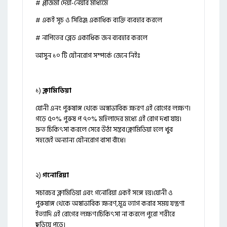
# প্লাজমা দেয়া-নেয়ার মাধ্যমে
# একই সূচ ও সিরিঞ্জ একাধিক ব্যক্তি ব্যবহার করলে
# নাপিতের ব্লেড একাধিক জন ব্যবহার করলে
আসুন ১০ টি যৌনরোগ সম্পর্কে জেনে নিইঃ
১)
ক্লামিডিয়া
যোনী এনং পুরুষাঙ্গ থেকে অস্বাভাবিক ক্ষরণ এই রোগের লক্ষণ।
গড়ে ৫০% পুরুষ প ৭০% মহিলাদের মধ্যে এই রোগ দখা যায়।
দ্রুত চিকিৎসা করলে সেরে উঠা সম্ভব।ক্লামিডিয়া হলে খুব
সহজেই অন্যান্য যৌনরোগ বাসা বাঁধে।
২)
গনোরিয়া
সচারচর ক্লামিডিয়া এবং গনোরিয়া একই সঙ্গে হয়।যোনী ও
পুরুষাঙ্গ থেকে অস্বাভাবিক ক্ষরণ,মূত্র ত্যাগ করার সময় যন্ত্রণা
ইত্যাদি এই রোগের লক্ষণ।চিকিৎসা না করলে পুরো শরীরে
ছড়িয়ে পড়ে।