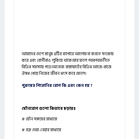
আমাদের দেশে মানুষ এটির ব্যাপারে আলোচনা করতে সংকোচ
করে এবং রোগীরাও লুকিয়ে থাকে।যার ফলে পরবপরবর্তীতে
বিভিন্ন সমস্যায় পড়ে।অনেকে রাস্তাঘাটের বিভিন্ন আজে-বাজে
ঔষধ খেয়ে নিজের জীবন ধংস করে ফেলে।
পুরুষের পিরোনির রোগ কি এবং কেন হয় ?
যৌনরোগ গুলো কিভাবে ছড়ায়ঃ
# যৌন সঙ্গমের মাধ্যমে
# রক্ত দেয়া-নেয়ার মাধ্যমে