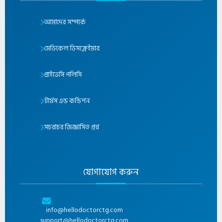
আমাদের সম্পর্কে
মেডিকেল ডিসক্লেইমার
প্রাইভেসি পলিসি
টার্মস এন্ড কন্ডিশন
সচরাচর জিজ্ঞাসিত প্রশ্ন
যোগাযোগ করুন
info@hellodoctorctg.com
support@hellodoctorctg.com