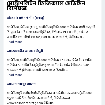
মেট্রোপলিটন ফিজিক্যাল মেডিসিন
বিশেষজ্ঞ
ডাঃ মোঃ মঈন উদ্দীন(মনজু)
এমবিবিএস, বিসিএস (স্বাস্থ্য), এফসিপিএস(ফিজিক্যাল মেডিসিন), পোস্ট গ্রাজুয়েট
ডিপ্লোমা ইন পেইন ম্যানেজমেন্ট(ইউ কে) ইন্টারভেনশনাল পেইন,স্পাইন ও
আথ্রাটিস স্পেশালিষ্ট ব্যাংকক,হায়দ্রাবাদ কনসালটেন্ট, ফিজিক্যাল ...
Read More
ডাঃ জাহাঙ্গীর আলম চৌধুরী
এমবিবিএস,এফসিপিএস(ফিজিক্যাল মেডিসিন) এডভান্সড ট্রেনিং ইন স্পোর্টস
মেডিসিন ও স্পোর্টস ইনজুরি(ফিফা) ফেলোশীপ ইন পেইন ইন্টারভেনশনাল
ম্যানেজমেন্ট (ইন্ডিয়া) সহযোগী অধ্যাপক ও বিভাগীয় ...
Read More
ডাঃ এম মাহবুব আলম
এমবিবিএস(সিএমসি),পিএইচডি(ফিজিক্যাল মেডিসিন) এডভান্সড ক্লিনিক্যাল
এডুকেশন(রিউমেটোলজি) কনসালটেন্ট, ভিজিট করুনঃ
www.hellodoctorctg.com সিরিয়াল: