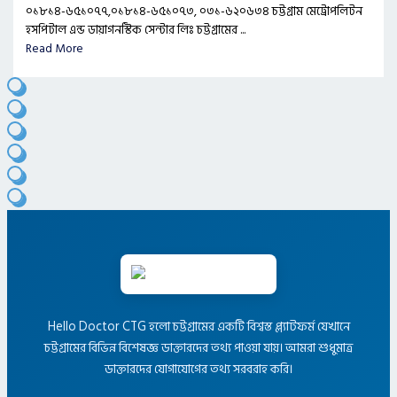
০১৮১৪-৬৫১০৭৭,০১৮১৪-৬৫১০৭৩, ০৩১-৬২০৬৩৪ চট্টগ্রাম মেট্রোপলিটন
হসপিটাল এন্ড ডায়াগনস্টিক সেন্টার লিঃ চট্টগ্রামের ...
Read More
Hello Doctor CTG হলো চট্টগ্রামের একটি বিশ্বস্ত প্ল্যাটফর্ম যেখানে
চট্টগ্রামের বিভিন্ন বিশেষজ্ঞ ডাক্তারদের তথ্য পাওয়া যায়। আমরা শুধুমাত্র
ডাক্তারদের যোগাযোগের তথ্য সরবরাহ করি।