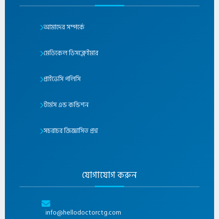
আমাদের সম্পর্কে
মেডিকেল ডিসক্লেইমার
প্রাইভেসি পলিসি
টার্মস এন্ড কন্ডিশন
সচরাচর জিজ্ঞাসিত প্রশ্ন
যোগাযোগ করুন
info@hellodoctorctg.com