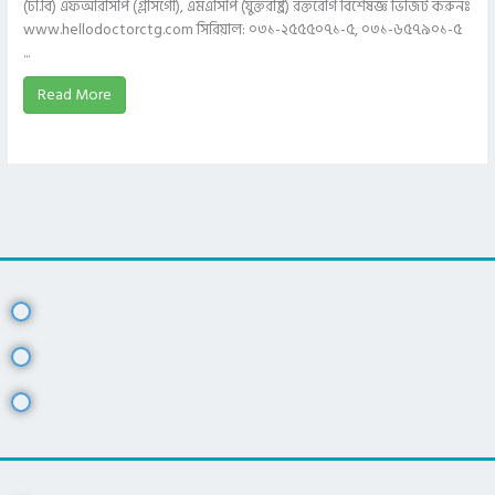
(ঢা.বি) এফআরসিপি (গ্লাসগো), এমএসিপি (যুক্তরাষ্ট্র) রক্তরোগ বিশেষজ্ঞ ভিজিট করুনঃ
www.hellodoctorctg.com সিরিয়াল: ০৩১-২৫৫৫০৭১-৫, ০৩১-৬৫৭৯০১-৫
...
Read More