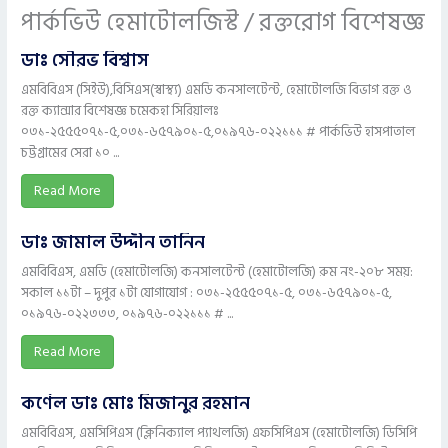
পার্কভিউ হেমাটোলজিস্ট / রক্তরোগ বিশেষজ্ঞ
ডাঃ সৌরভ বিশ্বাস
এমবিবিএস (সিইউ),বিসিএস(স্বাস্থ্য) এমডি কনসালটেন্ট, হেমাটোলজি বিভাগ রক্ত ও
রক্ত ক্যান্সার বিশেষজ্ঞ চমেকহা সিরিয়ালঃ
০৩১-২৫৫৫০৭১-৫,০৩১-৬৫৭৯০১-৫,০১৯৭৬-০২২১১১ # পার্কভিউ হাসপাতাল
চট্টগ্রামের সেরা ১০ ...
Read More
ডাঃ জামাল উদ্দীন তানিন
এমবিবিএস, এমডি (হেমাটোলজি) কনসালটেন্ট (হেমাটোলজি) রুম নং-২০৮ সময়:
সকাল ১১টা – দুপুর ১টা যোগাযোগ : ০৩১-২৫৫৫০৭১-৫, ০৩১-৬৫৭৯০১-৫,
০১৯৭৬-০২২৩৩৩, ০১৯৭৬-০২২১১১ # ...
Read More
কর্ণেল ডাঃ মোঃ মিজানুর রহমান
এমবিবিএস, এমসিপিএস (ক্লিনিক্যাল প্যাথলজি) এফসিপিএস (হেমাটোলজি) ডিসিপি