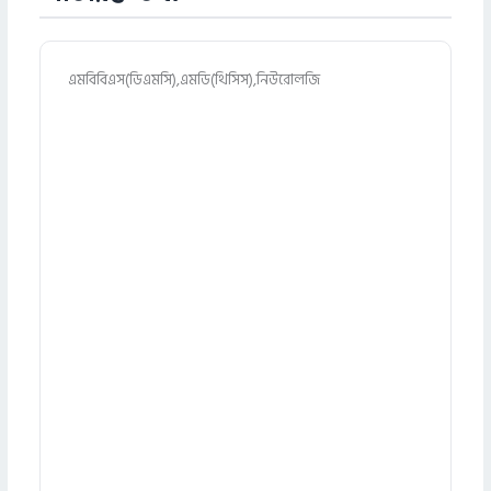
এমবিবিএস(ডিএমসি),এমডি(থিসিস),নিউরোলজি