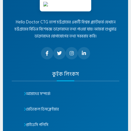
Hello Doctor CTG হলো চট্টগ্রামের একটি বিশ্বস্ত প্ল্যাটফর্ম যেখানে
চট্টগ্রামের বিভিন্ন বিশেষজ্ঞ ডাক্তারদের তথ্য পাওয়া যায়। আমরা শুধুমাত্র
ডাক্তারদের যোগাযোগের তথ্য সরবরাহ করি।
কুইক লিংকস
আমাদের সম্পর্কে
মেডিকেল ডিসক্লেইমার
প্রাইভেসি পলিসি