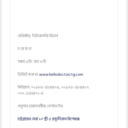
রেজিস্টার, নিউরোলজি বিভাগ
চ মে ক হা
সন্ধ্যা ৬টা- রাত ৮টা
ভিজিট করুনঃ
www.hellodoctorctg.com
সিরিয়াল: ০১৯৩৮-৫৮৪৪০৯, ০১৯৩৮-৫৮৪৪১০,
০৩১-৬৫৫৪০১-৪
পপুলার ডায়াগনস্টিক সেন্টার লিঃ
চট্টগ্রামের সেরা ১০ স্ত্রী ও প্রসূতীরোগ বিশেষজ্ঞ