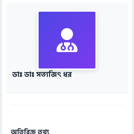
ডাঃ ডাঃ সত্যজিৎ ধর
অতিরিক্ত তথ্য