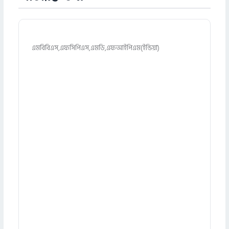
এমবিবিএস,এফসিপিএস,এমডি,এফআইপিএম(ইন্ডিয়া)