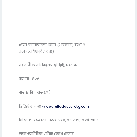
পেইন ম্যানেজমেন্ট ট্রেনিং (থাইল্যান্ড),ব্যথা ও
এনেসথেশিয়া(বিশেষজ্ঞ)
সহযোগী অধ্যাপক(এনেস্থশিয়া), চ মে ক
রুম নং- ৪০৬
রাত ৮ টা – রাত ১০টা
ভিজিট করুনঃ
www.hellodoctorctg.com
সিরিয়াল: ০১৯৮৪- ৪৯৯ ৬০০, ০১৮৪৭- ০০৫ ৩৪৫
ল্যাব/হসপিটাল: এপিক হেলথ কেয়ার