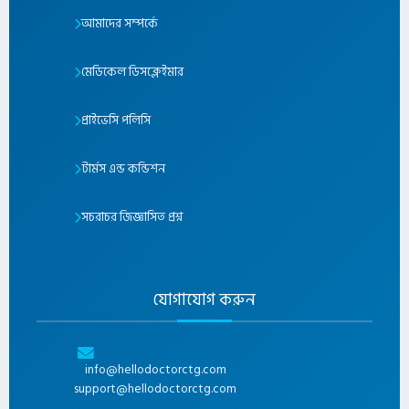
আমাদের সম্পর্কে
মেডিকেল ডিসক্লেইমার
প্রাইভেসি পলিসি
টার্মস এন্ড কন্ডিশন
সচরাচর জিজ্ঞাসিত প্রশ্ন
যোগাযোগ করুন
info@hellodoctorctg.com
support@hellodoctorctg.com