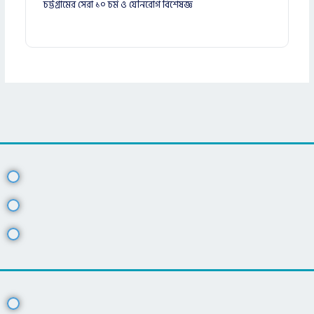
চট্টগ্রামের সেরা ১০ চর্ম ও যৌনরোগ বিশেষজ্ঞ