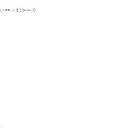
৬, ০৩১-২৫৫৫১০১-৪
ঞ