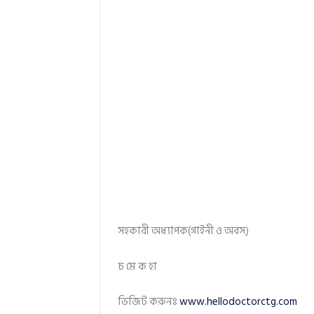
সহকারী অধ্যাপক(গাইনী ও অবস)
চ মে ক হা
ভিজিট করুনঃ
www.hellodoctorctg.com