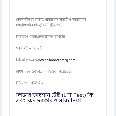
ফেলোশীপ ইন লিভার,প্যানক্রিয়াস সার্জারী ও সার্জিক্যাল
গ্যাস্ট্রোএন্টেরোলজি(নিউ দিল্লী,ইন্ডিয়া)
লিভারবও গ্যাস্ট্রোএন্টেরোলজি বিশেষজ্ঞ
সন্ধ্যা ৭টা – রাত ৯টা
ভিজিট করুনঃ
www.hellodoctorctg.com
ফোন: ০৩১-৬৫১৫৯০,০১৮৬৩-০৪৫৯৯৫
চিটাগাং বেলভিউ লিঃ
লিভার ফাংশান টেস্ট (LFT Test) কি
এবং কেন দরকার ও সাবধানতা