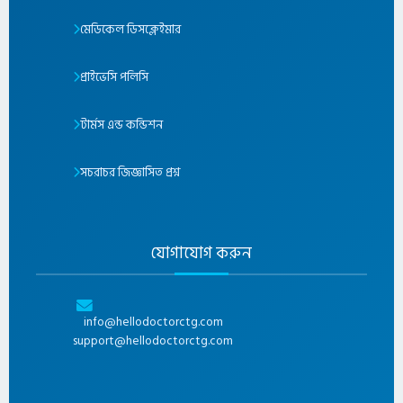
মেডিকেল ডিসক্লেইমার
প্রাইভেসি পলিসি
টার্মস এন্ড কন্ডিশন
সচরাচর জিজ্ঞাসিত প্রশ্ন
যোগাযোগ করুন
info@hellodoctorctg.com
support@hellodoctorctg.com