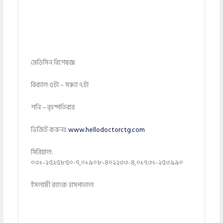
মেডিসিন বিশেষজ্ঞ
বিকাল ৫টা – সন্ধ্যা ৭টা
শনি – বৃহস্পতিবার
ভিজিট করুনঃ
www.hellodoctorctg.com
সিরিয়াল:
০৩১-২৫২৫৮৫০-৭,০১৯০৮-৪০২২৩৩-৪,০১৭৩১-২৫৩৯৯০
ইসলামী ব্যাংক হাসপাতাল