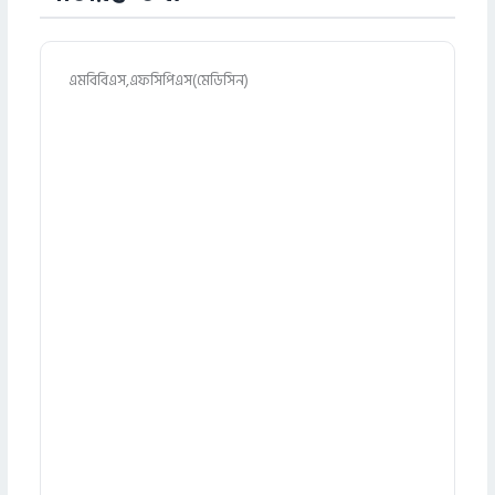
এমবিবিএস,এফসিপিএস(মেডিসিন)