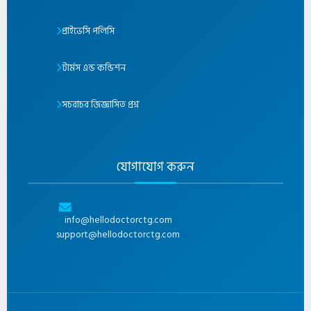
প্রাইভেসি পলিসি
টার্মস এন্ড কন্ডিশন
সচরাচর জিজ্ঞাসিত প্রশ্ন
যোগাযোগ করুন
info@hellodoctorctg.com
support@hellodoctorctg.com