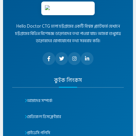
Hello Doctor CTG হলো চট্টগ্রামের একটি বিশ্বস্ত প্ল্যাটফর্ম যেখানে
চট্টগ্রামের বিভিন্ন বিশেষজ্ঞ ডাক্তারদের তথ্য পাওয়া যায়। আমরা শুধুমাত্র
ডাক্তারদের যোগাযোগের তথ্য সরবরাহ করি।
কুইক লিংকস
আমাদের সম্পর্কে
মেডিকেল ডিসক্লেইমার
প্রাইভেসি পলিসি