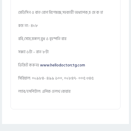
মেডিসিন ও বাত রোগ বিশেষজ্ঞ,সহকারী অধ্যাপক,চ মে ক হা
রুম নং- ৪১৮
রবি,সোম,মঙ্গল,বুধ ও বৃহস্পতি বার
সন্ধ্যা ৬টা – রাত ৮টা
ভিজিট করুনঃ
www.hellodoctorctg.com
সিরিয়াল: ০১৯৮৪- ৪৯৯ ৬০০, ০১৮৪৭- ০০৫ ৩৪৫
ল্যাব/হসপিটাল: এপিক হেলথ কেয়ার