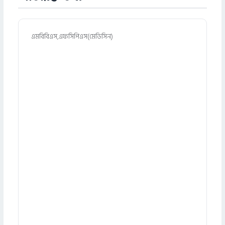
এমবিবিএস,এফসিপিএস(মেডিসিন)