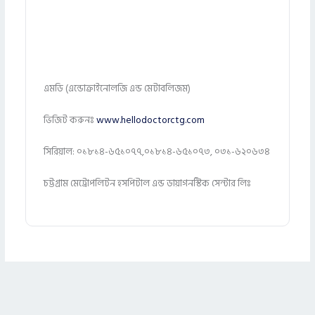
এমডি (এন্ডোক্রাইনোলজি এন্ড মেটাবলিজম)
ভিজিট করুনঃ
www.hellodoctorctg.com
সিরিয়াল: ০১৮১৪-৬৫১০৭৭,০১৮১৪-৬৫১০৭৩, ০৩১-৬২০৬৩৪
চট্টগ্রাম মেট্রোপলিটন হসপিটাল এন্ড ডায়াগনস্টিক সেন্টার লিঃ