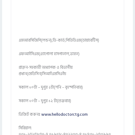
এমআরসিজিপি(লন্ডন),ডি-কার্ড,পিডিডিএম(ডায়াবেটিস)
এফআইসিএম(এ্যাপোলা হাসপাতাল,ভারত)
প্রাক্তন-সহকারী অধ্যাপক ও বিভাগীয়
প্রধান(মেডিসিন)সিআইএমসিএইচ
সকাল ১০টা – দুপুর ২টা(শনি – বৃহস্পতিবার)
সকাল ১০টা – দুপুর ১২ টা(শুক্রবার)
ভিজিট করুনঃ
www.hellodoctorctg.com
সিরিয়াল:
০৩১-২৫২৫৮৫০-৭,০১৯০৮-৪০২২৩৩-৪,০১৭৩১-২৫৩৯৯০