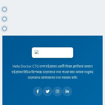
Hello Doctor CTG হলো চট্টগ্রামের একটি বিশ্বস্ত প্ল্যাটফর্ম যেখানে
চট্টগ্রামের বিভিন্ন বিশেষজ্ঞ ডাক্তারদের তথ্য পাওয়া যায়। আমরা শুধুমাত্র
ডাক্তারদের যোগাযোগের তথ্য সরবরাহ করি।