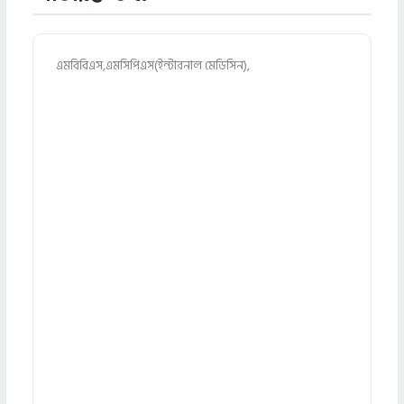
এমবিবিএস,এমসিপিএস(ইন্টারনাল মেডিসিন),