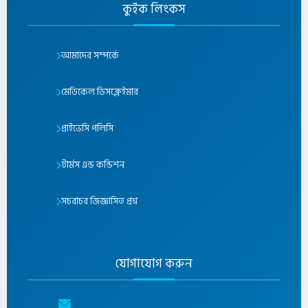
কুইক লিংকস
আমাদের সম্পর্কে
মেডিকেল ডিসক্লেইমার
প্রাইভেসি পলিসি
টার্মস এন্ড কন্ডিশন
সচরাচর জিজ্ঞাসিত প্রশ্ন
যোগাযোগ করুন