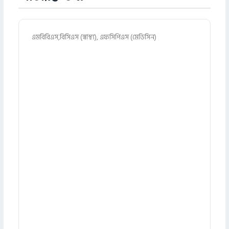
এমবিবিএস,বিসিএস (স্বাস্থ্য), এফসিপিএস (মেডিসিন)