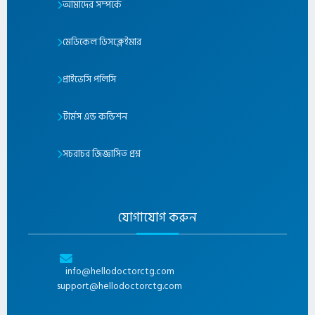
আমাদের সম্পর্কে
মেডিকেল ডিসক্লেইমার
প্রাইভেসি পলিসি
টার্মস এন্ড কন্ডিশন
সচরাচর জিজ্ঞাসিত প্রশ্ন
যোগাযোগ করুন
info@hellodoctorctg.com
support@hellodoctorctg.com