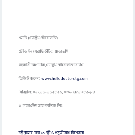
এমডি (গ্যাস্ট্রোএন্টারোলজি)
ট্রেইন্ড ইন থেরাফিউটিক এন্ডোস্কপি
সহকারী অধ্যাপক,গ্যাস্ট্রোএন্টারোলজি বিভাগ
ভিজিট করুনঃ
www.hellodoctorctg.com
সিরিয়াল: ০১৭৬৬-৬৬২৮২৯, ০৩১-২৮৬৩৮৯২-৪
# ল্যাবএইড ডায়াগনস্টিক লিঃ
চট্টগ্রামের সেরা ১০ স্ত্রী ও প্রসূতীরোগ বিশেষজ্ঞ