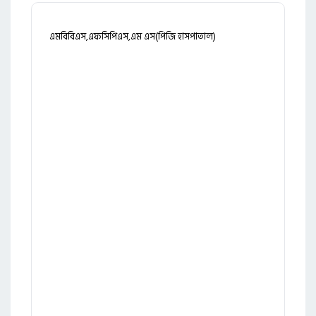
এমবিবিএস,এফসিপিএস,এম এস(পিজি হাসপাতাল)