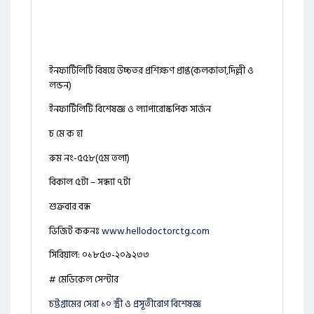
ইনফার্টিলিটি বিষয়ে উচ্চতর প্রশিক্ষণ প্রাপ্ত(কলকাতা,দিল্লী ও
লন্ডন)
ইনফার্টিলিটি বিশেষজ্ঞ ও ল্যাপারোস্কপিক সার্জন
চ মে ক হা
রুম নং-৫৫৮(৫ম তলা)
বিকাল ৫টা – সন্ধ্যা ৭টা
শুক্রবার বন্ধ
ভিজিট করুনঃ
www.hellodoctorctg.com
সিরিয়াল: ০১৮৫৩-২০৯২৩৩
# মেডিকেল সেন্টার
চট্টগ্রামের সেরা ১০ স্ত্রী ও প্রসূতীরোগ বিশেষজ্ঞ