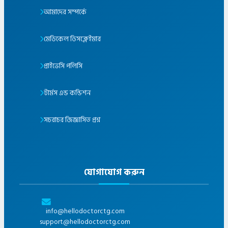
আমাদের সম্পর্কে
মেডিকেল ডিসক্লেইমার
প্রাইভেসি পলিসি
টার্মস এন্ড কন্ডিশন
সচরাচর জিজ্ঞাসিত প্রশ্ন
যোগাযোগ করুন
info@hellodoctorctg.com
support@hellodoctorctg.com