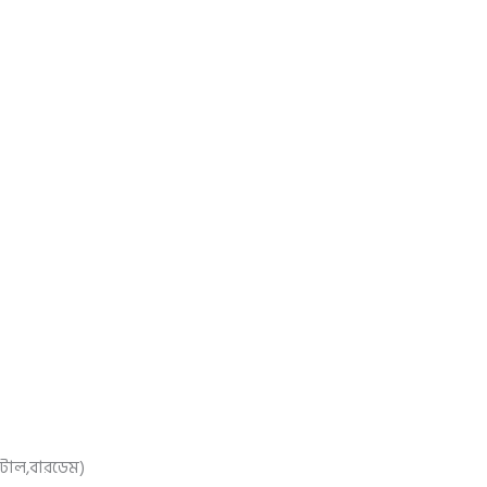
পিটাল,বারডেম)