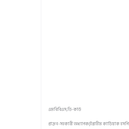
এমবিবিএস,ডি-কার্ড
প্রাক্তন-সহকারী অধ্যাপক(ইব্রাহীম কার্ডিয়াক হস