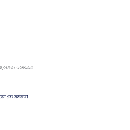
-৪,০১৭৩১-২৫৩৯৯০
রবেন এবং সর্তকতা