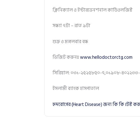
ক্লিনিক্যাল ও ইন্টারভেনশনাল কার্ডিওলজিস্ট
সন্ধ্যা ৭টা – রাত ৯টা
শুক্র ও মঙ্গলবার বন্ধ
ভিজিট করুনঃ
www.hellodoctorctg.com
সিরিয়াল: ০৩১-২৫২৫৮৫০-৭,০১৯০৮-৪০২২৩৩
ইসলামী ব্যাংক হাসপাতাল
হৃদরোগের (Heart Disease) জন্য কি কি টেস্ট ক