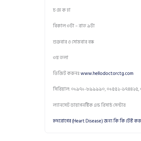
চ মে ক হা
বিকাল ৩টা – রাত ৯টা
শুক্রবার ও সোমবার বন্ধ
৩য় তলা
ভিজিট করুনঃ
www.hellodoctorctg.com
সিরিয়াল: ০১৯৭১-৮৯৯৯৯০, ০১৫৫২-৬৭৪৪২৫,
ল্যানসেট ডায়াগনস্টিক এন্ড রিসার্চ সেন্টার
হৃদরোগের (Heart Disease) জন্য কি কি টেস্ট ক