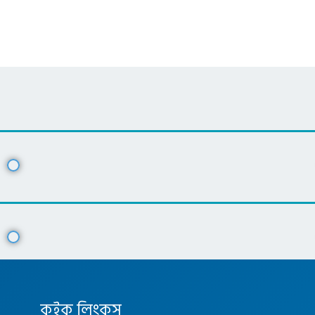
কুইক লিংকস