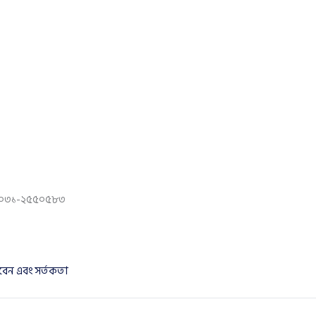
 ০৩১-২৫৫০৫৮৩
রবেন এবং সর্তকতা