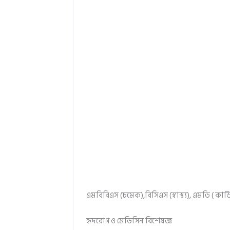
এমবিবিএস (চমেক),বিসিএস (স্বাস্থ্য), এমডি ( কার
হৃদরোগ ও মেডিসিন বিশেষজ্ঞ