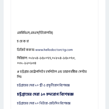
এমবিবিএস,এমএস(ইউরোলজি)
চ মে ক হা
ভিজিট করুনঃ
www.hellodoctorctg.com
সিরিয়াল: ০১৮১৪-৬৫১০৭৭,০১৮১৪-৬৫১০৭৩,
০৩১-৬২০৬৩৪
# চট্টগ্রাম মেট্রোপলিটন হসপিটাল এন্ড ডায়াগনস্টিক সেন্টার
লিঃ
চট্টগ্রামের সেরা ১০ স্ত্রী ও প্রসূতীরোগ বিশেষজ্ঞ
চট্টগ্রামের সেরা ১০ হৃদরোগ বিশেষজ্ঞ
চট্টগ্রামের সেরা ১০ নিউরো-মেডিসিন বিশেষজ্ঞ