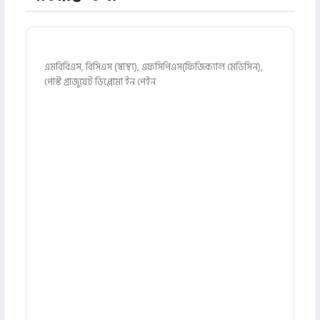
এমবিবিএস, বিসিএস (স্বাস্থ্য), এফসিপিএস(ফিজিক্যাল মেডিসিন),
পোস্ট গ্রাজুয়েট ডিপ্লোমা ইন পেইন