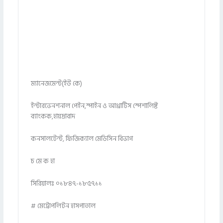
ম্যানেজমেন্ট(ইউ কে)
ইন্টারভেনশনাল পেইন,স্পাইন ও আথ্রাটিস স্পেশালিষ্ট
ব্যাংকক,হায়দ্রাবাদ
কনসালটেন্ট, ফিজিক্যাল মেডিসিন বিভাগ
চ মে ক হা
সিরিয়ালঃ ০১৮৪৭-১৮৫৭১১
# মেট্রোপলিটন হাসপাতাল