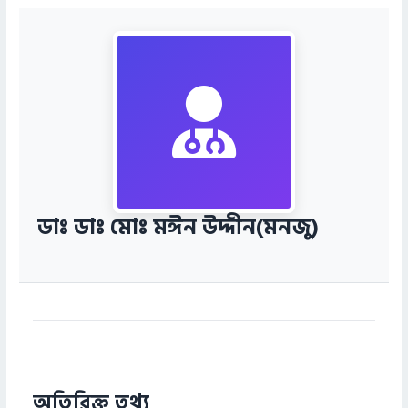
ডাঃ ডাঃ মোঃ মঈন উদ্দীন(মনজু)
অতিরিক্ত তথ্য