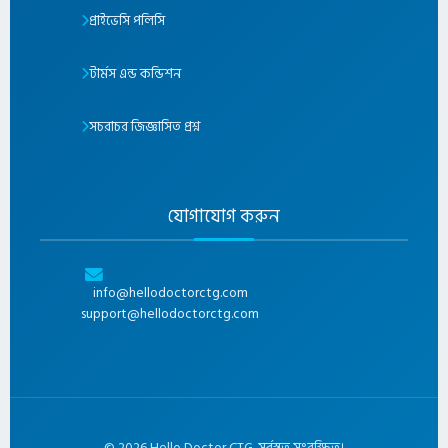
প্রাইভেসি পলিসি
টার্মস এন্ড কন্ডিশন
সচরাচর জিজ্ঞাসিত প্রশ্ন
যোগাযোগ করুন
info@hellodoctorctg.com
support@hellodoctorctg.com