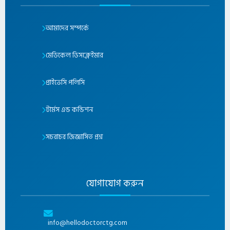
আমাদের সম্পর্কে
মেডিকেল ডিসক্লেইমার
প্রাইভেসি পলিসি
টার্মস এন্ড কন্ডিশন
সচরাচর জিজ্ঞাসিত প্রশ্ন
যোগাযোগ করুন
info@hellodoctorctg.com