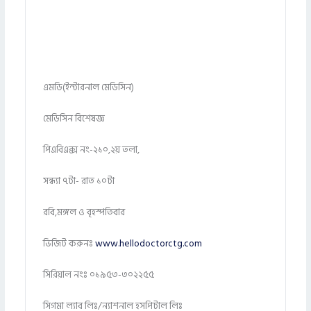
এমডি(ইন্টারনাল মেডিসিন)
মেডিসিন বিশেষজ্ঞ
পিএবিএক্স নং-২১০,২য় তলা,
সন্ধ্যা ৭টা- রাত ১০টা
রবি,মঙ্গল ও বৃহস্পতিবার
ভিজিট করুনঃ
www.hellodoctorctg.com
সিরিয়াল নংঃ ০১৯৫৩-৩০২২৫৫
সিগমা ল্যাব লিঃ/ন্যাশনাল হসপিটাল লিঃ