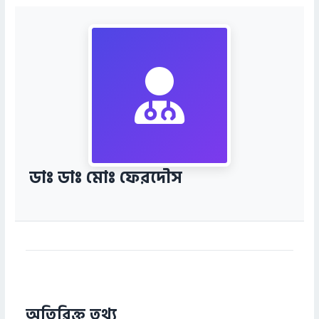
ডাঃ ডাঃ মোঃ ফেরদৌস
অতিরিক্ত তথ্য