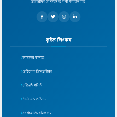
ডাক্তারদের যোগাযোগের তথ্য সরবরাহ করি।
কুইক লিংকস
আমাদের সম্পর্কে
মেডিকেল ডিসক্লেইমার
প্রাইভেসি পলিসি
টার্মস এন্ড কন্ডিশন
সচরাচর জিজ্ঞাসিত প্রশ্ন