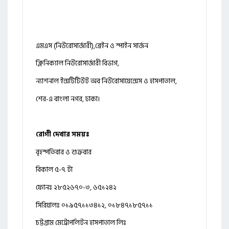
এমএস (নিউরোসার্জারী),ব্রেইন ও স্পাইন সার্জন
ক্লিনিক্যাল নিউরোসার্জারী বিভাগ,
ন্যাশনাল ইন্সটিটিউট অব নিউরোসায়েন্সেস ও হাসপাতাল,
শের-এ বাংলা নগর, ঢাকা।
রোগী দেখার সময়ঃ
বৃহস্পতিবার ও শুক্রবার
বিকাল ৫-৭ টা
ফোনঃ ২৮৫২৬৭০-৩, ৬৫১২৪২
সিরিয়ালঃ ০১৯৫৭১১৩৪১২, ০১৮৪৭১৮৫৭১১
চট্টগ্রাম মেট্রোপলিটন হাসপাতাল লিঃ