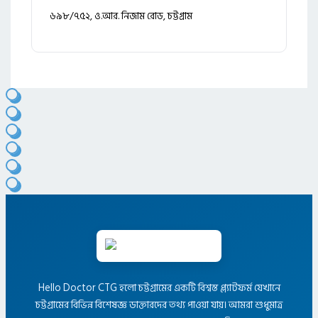
৬৯৮/৭৫২, ও.আর. নিজাম রোড, চট্টগ্রাম
Hello Doctor CTG হলো চট্টগ্রামের একটি বিশ্বস্ত প্ল্যাটফর্ম যেখানে
চট্টগ্রামের বিভিন্ন বিশেষজ্ঞ ডাক্তারদের তথ্য পাওয়া যায়। আমরা শুধুমাত্র