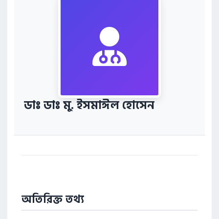
ডাঃ ডাঃ মু. ইসমাঈল হোসেন
অতিরিক্ত তথ্য