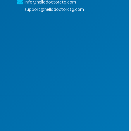
info@hellodoctorctg.com
support@hellodoctorctg.com