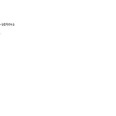
১-২৫৭৩১২
ল