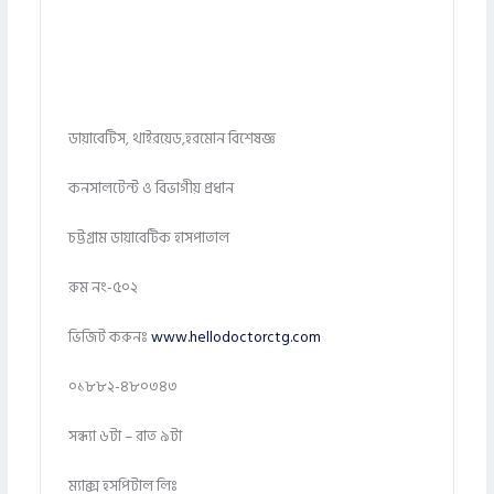
ডায়াবেটিস, থাইরয়েড,হরমোন বিশেষজ্ঞ
কনসালটেন্ট ও বিভাগীয় প্রধান
চট্টগ্রাম ডায়াবেটিক হাসপাতাল
রুম নং-৫০২
ভিজিট করুনঃ
www.hellodoctorctg.com
০১৮৮২-৪৮০৩৪৩
সন্ধ্যা ৬টা – রাত ৯টা
ম্যাক্স হসপিটাল লিঃ