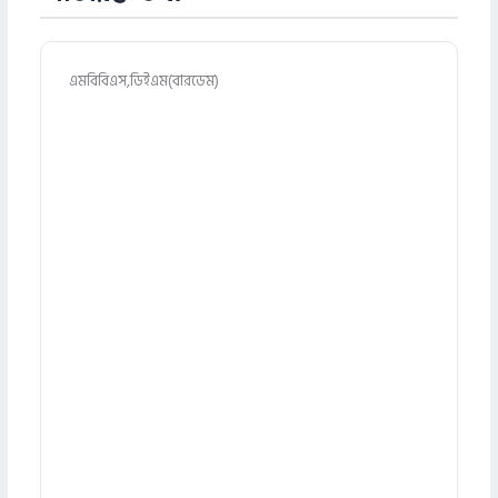
এমবিবিএস,ডিইএম(বারডেম)