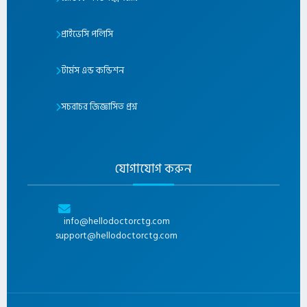
প্রাইভেসি পলিসি
টার্মস এন্ড কন্ডিশন
সচরাচর জিজ্ঞাসিত প্রশ্ন
যোগাযোগ করুন
info@hellodoctorctg.com
support@hellodoctorctg.com