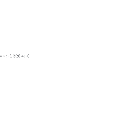
 ০৩১-৬৫৫৪০১-৪