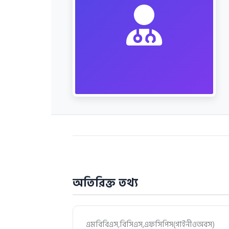
অতিরিক্ত তথ্য
এমবিবিএস,বিসিএস,এফসিপিস(গাইনীওঅবস)