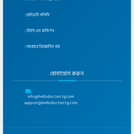
প্রাইভেসি পলিসি
টার্মস এন্ড কন্ডিশন
সচরাচর জিজ্ঞাসিত প্রশ্ন
যোগাযোগ করুন
info@hellodoctorctg.com
support@hellodoctorctg.com