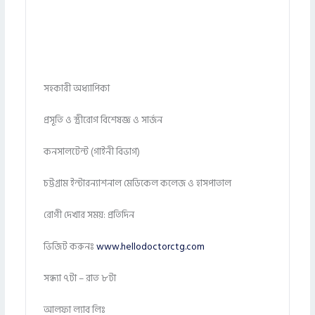
সহকারী অধ্যাপিকা
প্রসূতি ও স্ত্রীরোগ বিশেষজ্ঞ ও সার্জন
কনসালটেন্ট (গাইনী বিভাগ)
চট্টগ্রাম ইন্টারন্যাশনাল মেডিকেল কলেজ ও হাসপাতাল
রোগী দেখার সময়: প্রতিদিন
ভিজিট করুনঃ
www.hellodoctorctg.com
সন্ধ্যা ৭টা – রাত ৮টা
আলফা ল্যাব লিঃ