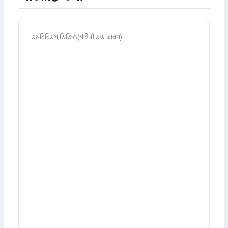
এমবিবিএস,ডিজিও(গাইনী এন্ড অবস)