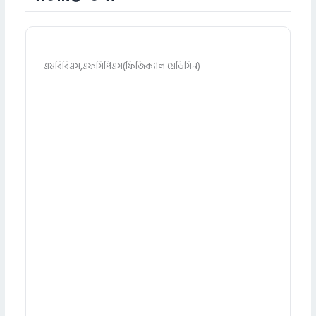
এমবিবিএস,এফসিপিএস(ফিজিক্যাল মেডিসিন)