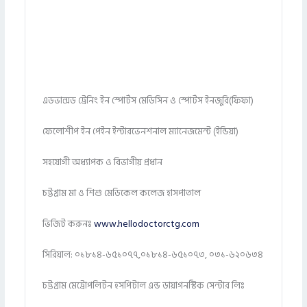
এডভান্সড ট্রেনিং ইন স্পোর্টস মেডিসিন ও স্পোর্টস ইনজুরি(ফিফা)
ফেলোশীপ ইন পেইন ইন্টারভেনশনাল ম্যানেজমেন্ট (ইন্ডিয়া)
সহযোগী অধ্যাপক ও বিভাগীয় প্রধান
চট্টগ্রাম মা ও শিশু মেডিকেল কলেজ হাসপাতাল
ভিজিট করুনঃ
www.hellodoctorctg.com
সিরিয়াল: ০১৮১৪-৬৫১০৭৭,০১৮১৪-৬৫১০৭৩, ০৩১-৬২০৬৩৪
চট্টগ্রাম মেট্রোপলিটন হসপিটাল এন্ড ডায়াগনস্টিক সেন্টার লিঃ