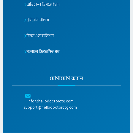
মেডিকেল ডিসক্লেইমার
প্রাইভেসি পলিসি
টার্মস এন্ড কন্ডিশন
সচরাচর জিজ্ঞাসিত প্রশ্ন
যোগাযোগ করুন
info@hellodoctorctg.com
support@hellodoctorctg.com