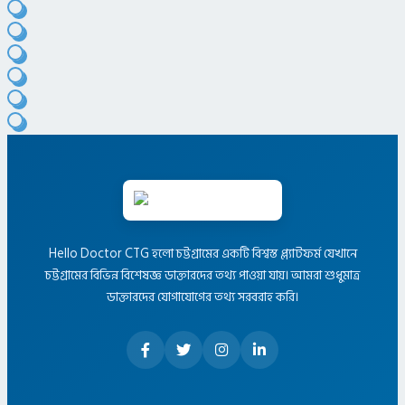
Hello Doctor CTG হলো চট্টগ্রামের একটি বিশ্বস্ত প্ল্যাটফর্ম যেখানে
চট্টগ্রামের বিভিন্ন বিশেষজ্ঞ ডাক্তারদের তথ্য পাওয়া যায়। আমরা শুধুমাত্র
ডাক্তারদের যোগাযোগের তথ্য সরবরাহ করি।