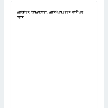
এমবিবিএস, বিসিএস(স্বাস্থ্য), এমসিপিএস,এমএস(গাইনী এন্ড
অবস)