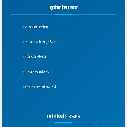
কুইক লিংকস
আমাদের সম্পর্কে
মেডিকেল ডিসক্লেইমার
প্রাইভেসি পলিসি
টার্মস এন্ড কন্ডিশন
সচরাচর জিজ্ঞাসিত প্রশ্ন
যোগাযোগ করুন