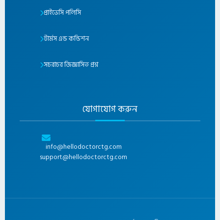
প্রাইভেসি পলিসি
টার্মস এন্ড কন্ডিশন
সচরাচর জিজ্ঞাসিত প্রশ্ন
যোগাযোগ করুন
info@hellodoctorctg.com
support@hellodoctorctg.com