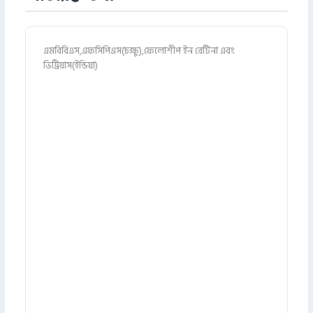
এমবিবিএস,এফসিপিএস(চক্ষু),ফেলোশীপ ইন রেটিনা এবং
ভিট্রিয়াস(ইন্ডিয়া)