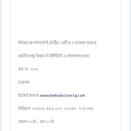
সিনিয়র কনসালটেন্ট (ভিট্রিও-রেটিনা ও ফ্যাকো সার্জন)
জাতীয় চক্ষু বিজ্ঞান ইনস্টিটিউট ও হাসপাতাল,ঢাকা
রুম নং- ৮১৩
শুক্রবার
ভিজিট করুনঃ
www.hellodoctorctg.com
সিরিয়াল: ০১৯৮৪- ৪৯৯ ৬০০, ০১৮৪৭- ০০৫ ৩৪৫
সকাল ১০টা – রাত ১০টা