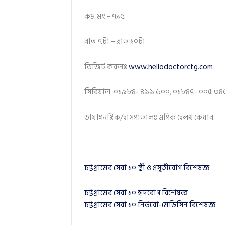
রুম মং – ৭১৫
রাত ৭টা – রাত ১০টা
ভিজিট করুনঃ
www.hellodoctorctg.com
সিরিয়াল: ০১৯৮৪- ৪৯৯ ৬০০, ০১৮৪৭- ০০৫ ৩৪
ডায়াগনষ্টিক/হাসপাতালঃ এপিক হেলথ কেয়ার
চট্টগ্রামের সেরা ১০ স্ত্রী ও প্রসূতীরোগ বিশেষজ্ঞ
চট্টগ্রামের সেরা ১০ হৃদরোগ বিশেষজ্ঞ
চট্টগ্রামের সেরা ১০ নিউরো-মেডিসিন বিশেষজ্ঞ