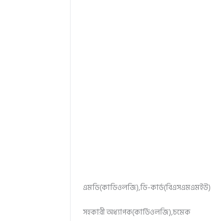
এমডি(কাডিওলজি),ডি-কার্ড(বিএসএমএমইউ)
সহকারী অধ্যাপক(কার্ডিওলজি),চমেক