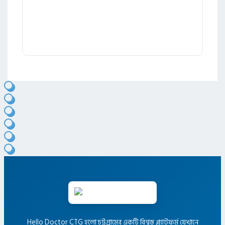
Hello Doctor CTG হলো চট্টগ্রামের একটি বিশ্বস্ত প্ল্যাটফর্ম যেখানে