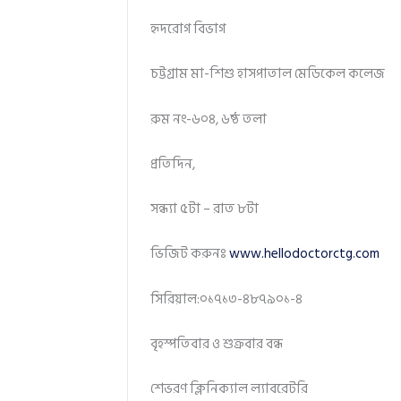
হৃদরোগ বিভাগ
চট্টগ্রাম মা-শিশু হাসপাতাল মেডিকেল কলেজ
রুম নং-৬০৪, ৬ষ্ঠ তলা
প্রতিদিন,
সন্ধ্যা ৫টা – রাত ৮টা
ভিজিট করুনঃ
www.hellodoctorctg.com
সিরিয়াল:০১৭১৩-৪৮৭৯০১-৪
বৃহস্পতিবার ও শুক্রবার বন্ধ
শেভরণ ক্লিনিক্যাল ল্যাবরেটরি