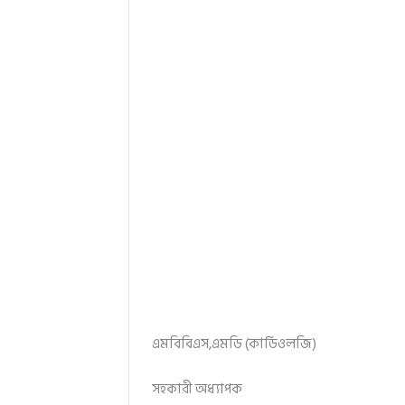
এমবিবিএস,এমডি (কার্ডিওলজি)
সহকারী অধ্যাপক