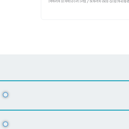
পিপলস হাসপাতাল লিঃ / ঈগলস আই ডায়াগনস্টি