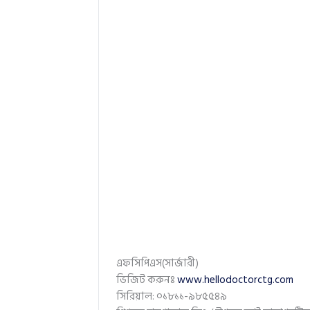
এফসিপিএস(সার্জারী)
ভিজিট করুনঃ
www.hellodoctorctg.com
সিরিয়াল: ০১৮১১-৯৮৫৫৪৯