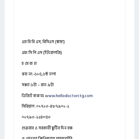
এম বি বি এস, বিসিএস (স্বাস্থ্য)
এফ সি পি এস (ইউরোলজি)
চ মে ক হা
রুম নং-৬১৫,৬ষ্ঠ তলা
সন্ধ্যা ৬টা – রাত ৯টা
ভিজিট করুনঃ
www.hellodoctorctg.com
সিরিয়াল :০১৭১৩-৪৮৭৯০১-২
০১৭৯৩-২২৪০৫৩
শুক্রবার ও সরকারী ছুটির দিন বন্ধ
# শেভরণ ক্লিনিক্যাল ল্যাবরেটরি