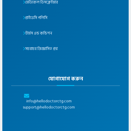
মেডিকেল ডিসক্লেইমার
প্রাইভেসি পলিসি
টার্মস এন্ড কন্ডিশন
সচরাচর জিজ্ঞাসিত প্রশ্ন
যোগাযোগ করুন
info@hellodoctorctg.com
support@hellodoctorctg.com