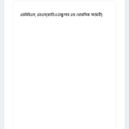
এমবিবিএস, এমএস(কার্ডিওভাস্কুলার এন্ড থোরাসিক সার্জারী)