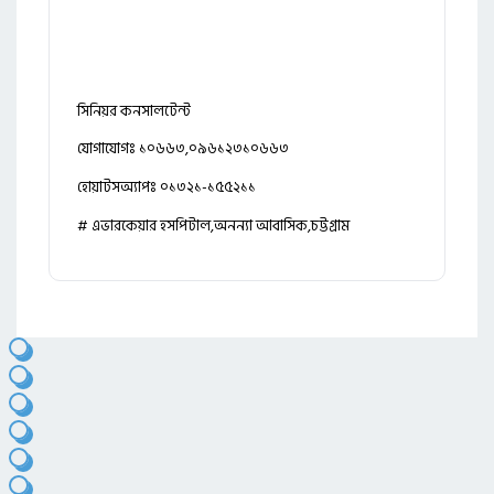
সিনিয়র কনসালটেন্ট
যোগাযোগঃ ১০৬৬৩,০৯৬১২৩১০৬৬৩
হোয়াটসঅ্যাপঃ ০১৩২১-১৫৫২১১
# এভারকেয়ার হসপিটাল,অনন্যা আবাসিক,চট্টগ্রাম