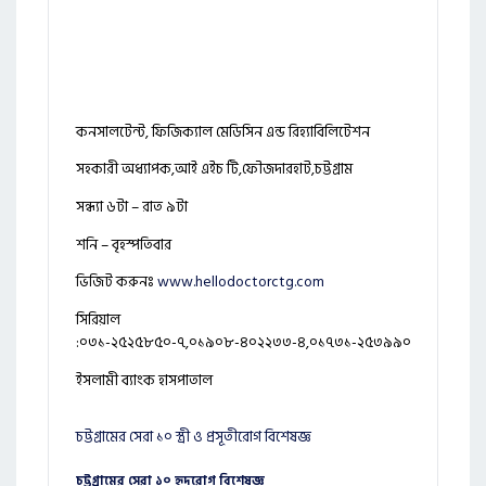
কনসালটেন্ট, ফিজিক্যাল মেডিসিন এন্ড রিহ্যাবিলিটেশন
সহকারী অধ্যাপক,আই এইচ টি,ফৌজদারহাট,চট্টগ্রাম
সন্ধ্যা ৬টা – রাত ৯টা
শনি – বৃহস্পতিবার
ভিজিট করুনঃ
www.hellodoctorctg.com
সিরিয়াল
:০৩১-২৫২৫৮৫০-৭,০১৯০৮-৪০২২৩৩-৪,০১৭৩১-২৫৩৯৯০
ইসলামী ব্যাংক হাসপাতাল
চট্টগ্রামের সেরা ১০ স্ত্রী ও প্রসূতীরোগ বিশেষজ্ঞ
চট্টগ্রামের সেরা ১০ হৃদরোগ বিশেষজ্ঞ