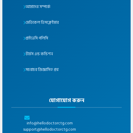
আমাদের সম্পর্কে
মেডিকেল ডিসক্লেইমার
প্রাইভেসি পলিসি
টার্মস এন্ড কন্ডিশন
সচরাচর জিজ্ঞাসিত প্রশ্ন
যোগাযোগ করুন
info@hellodoctorctg.com
support@hellodoctorctg.com