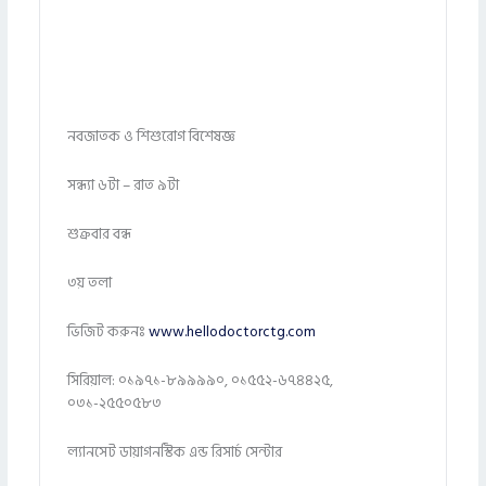
নবজাতক ও শিশুরোগ বিশেষজ্ঞ
সন্ধ্যা ৬টা – রাত ৯টা
শুক্রবার বন্ধ
৩য় তলা
ভিজিট করুনঃ
www.hellodoctorctg.com
সিরিয়াল: ০১৯৭১-৮৯৯৯৯০, ০১৫৫২-৬৭৪৪২৫,
০৩১-২৫৫০৫৮৩
ল্যানসেট ডায়াগনস্টিক এন্ড রিসার্চ সেন্টার