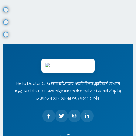
Hello Doctor CTG হলো চট্টগ্রামের একটি বিশ্বস্ত প্ল্যাটফর্ম যেখানে
চট্টগ্রামের বিভিন্ন বিশেষজ্ঞ ডাক্তারদের তথ্য পাওয়া যায়। আমরা শুধুমাত্র
ডাক্তারদের যোগাযোগের তথ্য সরবরাহ করি।