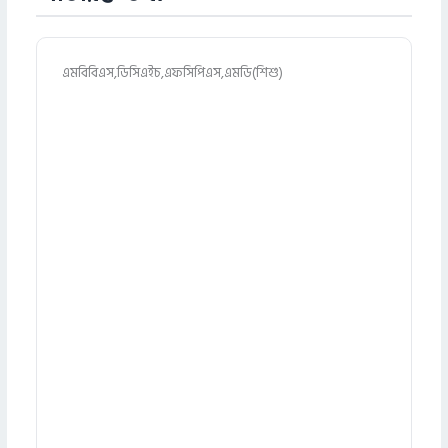
এমবিবিএস,ডিসিএইচ,এফসিপিএস,এমডি(শিশু)