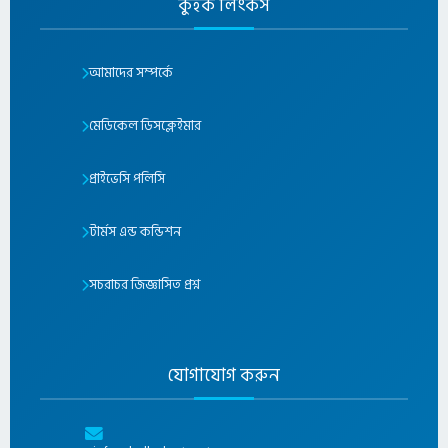
কুইক লিংকস
আমাদের সম্পর্কে
মেডিকেল ডিসক্লেইমার
প্রাইভেসি পলিসি
টার্মস এন্ড কন্ডিশন
সচরাচর জিজ্ঞাসিত প্রশ্ন
যোগাযোগ করুন