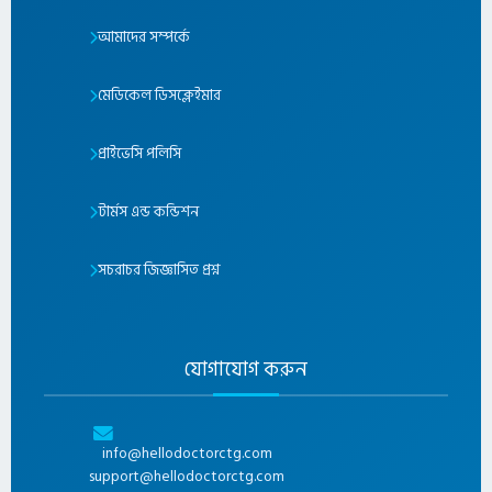
আমাদের সম্পর্কে
মেডিকেল ডিসক্লেইমার
প্রাইভেসি পলিসি
টার্মস এন্ড কন্ডিশন
সচরাচর জিজ্ঞাসিত প্রশ্ন
যোগাযোগ করুন
info@hellodoctorctg.com
support@hellodoctorctg.com