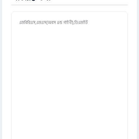
এমবিবিএস,এমএস(অবস এন্ড গাইনী),ডিএমইউ