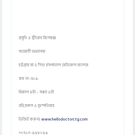
প্রসূতি ও স্ত্রীরোগ বিশেষজ্ঞ
সহযোগী অধ্যাপক
চট্টগ্রাম মা ও শিশু হাসপাতাল মেডিকেল কলেজ
রুম নং-৫১৯
বিকাল ৪টা – সন্ধ্যা ৬টা
রবি,মঙ্গল ও বৃহস্পতিবার
ভিজিট করুনঃ
www.hellodoctorctg.com
০১৭১৩-৯৯৮১৯৯