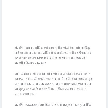
গ্যাংগ্রিন এমন একটি অবস্থা যাতে শরীরে স্বাভাবিক কোষ বা টিস্যু
নষ্ট হয়ে যায় বা মারা যায়।এটি তখনই ঘটে যখন শরীরের ঐ কোষে বা
কোষ গুলোতে রক্ত চলাচল ব্যাহত হয় বা বন্ধ হয়ে যায়।আর এই
গ্যাংগ্রীন কিভাবে শুরু হয়?
আপনি হাতে বা পায়ে বা যে কোন জায়গায় আঘাত পেলেন বা কেটে
গেলেন, সেখানে জীবাণুর সংক্রমণ হলো।ধীরে ধীরে সে জায়গায় পুজ
জমলো,পেকে গেলো এবং একসময় ঘা হয়ে গেলো।সাধারণত পায়ের
আঙ্গুল,হাতের আঙ্গিল এবং ঐ সব শরীরের জায়গা যে গুলোতে
বাতাস লাগে কম।
গ্যাংগ্রিন অনেকসময় অযাচিত ভাবে দেখা দেয়,তখন চামড়া বর্ণহীন