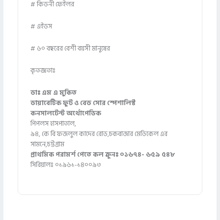
# কিডনী ফেইলর
# এইডস
# ৬০ বছরের বেশী বয়সী মানুষের
কৃতজ্ঞতাঃ
ডাঃ এম এ মুকিত
ডায়াবেটিক ফুট ও বেড সোর স্পেশালিস্ট
কনসালটেন্ট অর্থোপেডিক
পিপলস হাসপাতাল,
৯৪, কে বি ফজলুল কাদের রোড,চকবাজার মেডিকেল এর
সামনে,চট্টগ্রাম
প্রাথমিক পরামর্শ পেতে কল ক্রুনঃ ০১৬৭৪- ৬৫৯ ৫৪৮
সিরিয়ালঃ ০১৯৬১-১৪০০৯৩