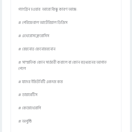
গ্যাংগ্রিন হওয়ার আরো কিছু কারণ আছে:
# পেরিফেরাল আর্টেরিয়াল ডিজিস
# এথেরোসক্লেরোসিস
# রেয়নোড ফেনোমরনোন
# সাম্প্রতিক কোন সার্জারী করালে বা কোন বড়ধরনের আগাত
পেলে
# যাদের ইমিউনিটি একদম কম
# ডায়াবেটিস
# কেমোথেরাপি
# অপুষ্ঠি