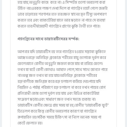
হয়ে যায়,অনুভূতি কাজ করে না। এ সিম্পটম গুলো অবহেলা করা
উচিত নয়।এরকম লক্ষণ দেখা দিলে বা গ্যাংগ্রিন হয়েই গেলে জরুরি
ভাবে ডাক্তারের শরণাপন্ন হতে হবে।ক্ষত স্থানের মৃত টিস্যু অপসারণ
করতে হবে এবং ব্যাকটেরিয়া যাতে আর ছড়াতে না পারে সে ব্যবস্থা
করতে হবে।দীর্ঘমেয়াদী গ্যাংগ্রিনে প্রাণের ঝুকি তৈরী হতে পারে।
গ্যাংগ্রিনের সাথে ডায়াবেটিসেরর সর্ম্পক:
আপনার যদি ডায়াবেটিস হয় তবে গ্যাংগ্রিন হওয়ার সম্ভ্যাব্য ঝুকিতে
আছেন।রক্তে অতিরিক্ত গ্লুকোজ শরীরের স্নায়ু গুলোকে দূর্বল করে
ফেলে।যাতে রোগীর অনুভূতি ক্ষমতা কমে যায় বা হারিয়ে ফেলে।
তখন যা ঘটে রোগী কোথাও আঘাত পেলে,সাথে সাথে জানতে পারে
না।অল্প ক্ষত তখন ঘা হয়ে যায়।অতিরিক্ত গ্লুকোজ শরীরের
রক্তনালীকে ক্ষতিগ্রস্ত করে।রক্ত চলাচল কমিয়ে দেয়।পায়ে যদি
নিয়মিত ও পর্যাপ্ত পরিমাণে রক্ত চলাচল না করে তখন পায়ের রোগ
প্রতিরোধী কোষ গুলো দূর্বল হয়ে যায় এবং বিভিন্ন ব্যাকটেরিয়া
সংক্রমণ ছড়ায়।এবং সাধারণ ক্ষত তখন সহজে শুকায় না।
ডায়াবেটিস রোগীর ক্ষেত্রে প্রায় সময় যা হয়,রোগীর “ডায়াবেটিক ফুট”
ডিভেলপ করে কিন্তু রোগীর অবহেলার কারণে যা গ্যাংগ্রিনে
রূপান্তরিত হয়।সঠিক সময়ে চিকিৎসা না নিলে অনেক সময় পা
কেটে ফেলতে হয়।