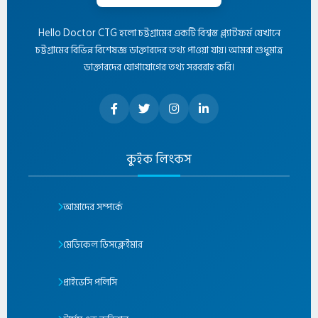
Hello Doctor CTG হলো চট্টগ্রামের একটি বিশ্বস্ত প্ল্যাটফর্ম যেখানে
চট্টগ্রামের বিভিন্ন বিশেষজ্ঞ ডাক্তারদের তথ্য পাওয়া যায়। আমরা শুধুমাত্র
ডাক্তারদের যোগাযোগের তথ্য সরবরাহ করি।
কুইক লিংকস
আমাদের সম্পর্কে
মেডিকেল ডিসক্লেইমার
প্রাইভেসি পলিসি