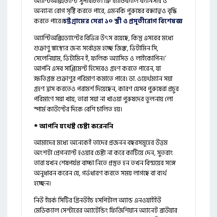
অ্যান্টিঅক্সিড্যান্ট সুপরিচিত। ফ্রি র‍্যাডিক্যাল ক্যানসার ও
অন্যান্য রোগ সৃষ্টি করতে পারে, এমনকি পুরুষের বন্ধ্যাত্বও বৃদ্ধি
করতে পারে।
চট্টগ্রামের সেরা ১০ স্ত্রী ও প্রসূতীরোগ বিশেষজ্ঞ
অ্যান্টিঅক্সিড্যান্টের বিভিন্ন উৎস রয়েছে, কিন্তু এসবের মধ্যে
শুক্রাণু স্বাস্থ্যের জন্য সর্বোত্তম হচ্ছে জিঙ্ক, ভিটামিন সি,
সেলেনিয়াম, ভিটামিন ই, ফলিক অ্যাসিড ও লাইকোপিন।’
আপনি এসব সাপ্লিমেন্ট হিসেবেও গ্রহণ করতে পারেন, যা
ক্ষতিগ্রস্ত শুক্রাণুর পরিমাণ কমাতে পারে। ডা. ওয়ের্থম্যান সয়া
গ্রহণ হ্রাস করতেও পরামর্শ দিয়েছেন, কারণ যেসব পুরুষেরা প্রচুর
পরিমাণে সয়া খায়, তারা সয়া না খাওয়া পুরুষদের তুলনায় লো
স্পার্ম কাউন্টের দিকে বেশি চালিত হয়।
* আপনি যথেষ্ট চেষ্টা করেননি
আমাদের মধ্যে অনেকেই তাদের প্রজনন বছরসমূহের উত্তম
অংশটা প্রেগন্যান্ট হওয়ার চেষ্টা না করে কাটিয়ে দেন, সুতরাং
তারা যখন শেষপর্যন্ত বাচ্চা নিতে প্রস্তুত হন তখন বিস্ময়ের সঙ্গে
অনুধাবন করেন যে, গর্ভধারণ করতে সময় লাগছে বা ব্যর্থ
হচ্ছেন।
নিউ ইয়র্ক সিটির গ্রিনউইচ হসপিটাল অ্যান্ড এনওয়াইইউ
মেডিক্যাল সেন্টারের অ্যাটেন্ডিং ফিজিশিয়ান অ্যানেট ব্রাউয়ার