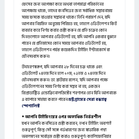
ফেসের জন্য অপেক্ষা করে অথবা তাপমাত্রা পরিবর্তনের
অপেক্ষায় থাকে, তাদের কনসিভের জন্য সর্বাধিক সম্ভাবনাময়
সময় ফসকে যাওয়ার সম্ভাবনা থাকে।’ তিনি পরামর্শ দেন, যদি
আপনার নিয়মিত অনুমেয় পিরিয়ড হয়, তাহলে ওভিউলেশন কিট
ব্যবহার করে নির্ণয় করার চেষ্টা করুন যে প্রতি চক্রের কোন
দিনগুলোতে আপনার ওভিউলেট হয়, যদি আপনি একবার বুঝতে
পারেন যে প্রতিমাসের কোন সময়ে আপনার ওভিউলেট হয়,
তাহলে ওভিউলেশন পর্যন্ত কয়েকদিন টাইমিং ইন্টারকোর্স বা
যৌনসহবাস করুন।
উদাহরণস্বরূপ, যদি আপনার ২৮ দিনের চক্র থাকে এবং
ওভিউলেট ১৪তম দিনে হলে ১০ম, ১২তম ও ১৪তম দিনে
যৌনসহবাস করুন। ডা. ব্রাউয়ার বলেন, ‘যদি আপনার পক্ষে
ওভিউলেশনের সময় নির্ণয় করা সম্ভব না হয়, একজন
রিপ্রোডাক্টিভ এন্ডোক্রিনোলজিস্টের শরণাপন্ন হোন যিনি আপনাকে
এ ব্যাপারে সাহায্য করতে পারেন।
চট্টগ্রামের সেরা বন্ধ্যাত্ব
স্পেশালিস্ট
* আপনি টাইমিংয়ের ওপর অত্যধিক নির্ভরশীল
যখন আপনি কনসিভের চেষ্টা করবেন, তখন টাইমিং অবশ্যই
গুরুত্বপূর্ণ, কিন্তু সেই সঙ্গে গর্ভধারণের জন্য স্বাভাবিক পন্থা
অবলম্বনের সর্বোত্তম চেষ্টা করাও গুরুত্বপূর্ণ। ক্যালিফোর্নিয়ার