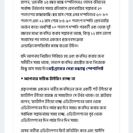
বলেন, ‘এমনকি ২৫ বছর বয়স্ক দম্পতিদেরও তাদের জীবনের
সর্বোচ্চ উর্বরতার সময়ে প্রতিমাসে প্রেগন্যান্সির সম্ভাবনা ২০
শতাংশের কাছাকাছি। ছয় মাস শেষে এসব দম্পতিদের ৬০-৮০
শতাংশ এবং ১২ মাস শেষে ৮৫-৯০ শতাংশ দম্পতি প্রেগন্যান্সি
অর্জন করে। অবশিষ্ট ১০ শতাংশ দম্পতি পরবর্তী এক থেকে দুই
বছরের মধ্যে কনসিভ করার সম্ভাবনা আছে, কিন্তু ১২ মাস ভালো
সহবাসের পর তাদের একজন প্রজননসংক্রান্ত
এন্ডোক্রিনোলজিস্টের কাছে যাওয়া উচিত।
যদি আপনার নিয়মিত পিরিয়ড হয় এবং কনসিভ করার জন্য
সমীচীন সময় থাকে, তাহলে কনসিভ প্রচেষ্টার জন্য নিজেকে
কিছু মাস সময় দিন।
চট্টগ্রামের সেরা বন্ধ্যাত্ব স্পেশালিস্ট
* আপনার সঠিক টাইমিং হচ্ছে না
প্রকৃতপক্ষে একজন নারীর কনসিভের জন্য একটি শর্ট উইন্ডো বা
ফার্টাইল উইন্ডো রয়েছে যে সময়টাতে সে উর্বর থাকে। ডা. ব্রাউয়ার
বলেন, ‘ফার্টাইল উইন্ডো হচ্ছে ওভিউলেশনের আগ থেকে
ওভিউলেশনের দিন পর্যন্ত ছয় দিন সময়। কনসিভ করার জন্য
সর্বাধিক সম্ভাবনাময় সময় হচ্ছে, ওভিউলেশনের পূর্ব থেকে
ওভিউলেশনের দিন পর্যন্ত তিন দিন সময়।
যেসব নারীরা ওভিউলেশন কিট মনিটরিং করে এবং স্মাইলি