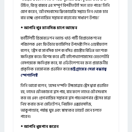
উচিত, কিন্তু বাস্তবে এর সম্পূর্ণ বিপরীতটাই সত্য হতে পারে।’ তিনি
যোগ করেন, ‘যৌনসহবাসের ফ্রিকোয়েন্সি সপ্তাহে তিন থেকে চার
বার হচ্ছে প্রেগন্যান্সির সম্ভাবনা বাড়ানোর সাধারণ উপায়।’
* আপনি খুব মানসিক চাপে আছেন
ফার্টিলিটি প্রিজারভেশন অ্যান্ড থার্ড পার্টি রিপ্রোডাকশনের
পরিচালক এবং ফিউচার ফ্যামিলির উপদেষ্টা লিন ওয়েস্টফ্যাল
বলেন, ‘স্ট্রেস বা মানসিক চাপ কনসিভ প্রচেষ্টার বিভিন্ন অংশকে
ক্ষতিগ্রস্ত করে। বিশেষ করে এটি হাইপোথ্যালামাসের রেগুলেটরি
রেসপন্সকে ক্ষতিগ্রস্ত করে, যা ওভিউলেশনের জন্য প্রয়োজনীয়
প্রাকৃতিক হরমোনকে প্রভাবিত করে।
চট্টগ্রামের সেরা বন্ধ্যাত্ব
স্পেশালিস্ট
তিনি আরো বলেন, ‘যেসব দম্পতি উচ্চমাত্রার স্ট্রেস দ্বারা প্রভাবিত
হয়, তাদের যৌনকামনা হ্রাস পায়, যার ফলে তাদের যৌনসহবাস
কম হয় এবং প্রেগন্যান্সির সম্ভাবনা হ্রাস পায়।আপনার স্ট্রেসের মাত্রা
নিম্ন করার জন্য মেডিটেশন, নিয়মিত এক্সারসাইজ,
আকুপাংচার, পর্যাপ্ত ঘুম এবং স্বাস্থ্যকর ডায়েট মেনে চলতে
পারেন।
* আপনি ধূমপান করেন