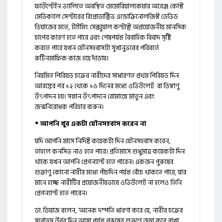
ফাউন্টেইন ভ্যালিতে অবস্থিত মেমোরিয়ালকেয়ার অরেঞ্জ কোস্ট
মেডিক্যাল সেন্টারের রিপ্রোডাক্টিভ এন্ডোক্রিনোলজিস্ট ডেভিড
ডিয়াজের মতে, টাইমিং সেক্সুয়াল কন্টাক্ট অপ্রয়োজনীয় মানসিক
চাপের কারণ হতে পারে এবং শেষপর্যন্ত বৈবাহিক বিবাদ সৃষ্টি
করতে পারে যখন যৌনসহবাসটা সুখানুভবের পরিবর্তে
রুটিনমাফিক কাজ হয়ে দাঁড়ায়।
নিয়মিত পিরিয়ড চক্রের নারীদের সাধারণত প্রথম পিরিয়ড দিন
আরম্ভের পর ১২ থেকে ১৬ দিনের মধ্যে ওভিউলেট বা ডিম্বাণু
উৎপাদন হয়। সন্তান উৎপাদনে রোমান্সে মাতুন এবং
জন্মনিরোধক পরিহার করুন।
* আপনি খুব একটা যৌনসহবাস করেন না
যদি আপনি মাসে নির্দিষ্ট কয়েকটা দিন যৌনসহবাস করেন,
তাহলে কনসিভ নাও হতে পারে। প্রতিমাসে শুধুমাত্র কয়েকটা দিন
থাকে যখন আপনি প্রেগন্যান্ট হতে পারেন। একজন পুরুষের
শুক্রাণু কোনো নারীর মধ্যে পাঁচদিন পর্যন্ত বেঁচে থাকতে পারে, যার
মানে হচ্ছে নারীটির প্রয়োজনীয়ভাবে ওভিউলেট না হলেও তিনি
প্রেগন্যান্ট হতে পারেন।
ডা. ডিয়াজ বলেন, ‘অনেক দম্পতি ধারণা করে যে, নারীর চক্রের
সর্বোত্তম উর্বর দিন আসা পর্যন্ত পুরুষের শুক্রাণু জমা করে রাখা