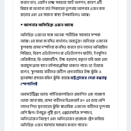
করতে চান, ওয়াইন হচ্ছে সবচেয়ে স্মার্ট অপশন, কারণ এটি
বিয়ার বা অন্যান্য হার্ড লিকারের তুলনায় আপনার ওজন কম
বাড়াবে এবং এর সামান্য স্বাস্থ্য উপকারিতাও আছে।
* আপনার অতিরিক্ত ওজন আছে
অতিরিক্ত ওজনের সঙ্গে অনেক শারীরিক সমস্যার সম্পর্ক
আছে। এর মধ্যে কনসিভ ব্যর্থতাও অন্তর্ভুক্ত। অতিরক্ত ওজনের
স্থূলকায় যেসব দম্পতিরা কনসিভ করতে চান তাদের অনিয়মিত
পিরিয়ড, বিরল ওভিউলেশন বা ওভিউলেশন ঘাটতি, ইনসুলিন
রেজিস্ট্যান্স, প্রি-ডায়াবেটিস, উচ্চ রক্তচাপ, যকৃতে চর্বি জমা এবং
জরায়ুসংক্রান্ত স্থানে হাইপারপ্লেসিয়া থাকতে পারে। ডা. ডিয়াজ
বলেন, ‘স্থূলকায় নারীদের জটিল প্রেগন্যান্সির উচ্চ ঝুঁকি ও
মৃতবাচ্চা প্রসবের বর্ধিত ঝুঁকি রয়েছে।
চট্টগ্রামের সেরা বন্ধ্যাত্ব
স্পেশালিস্ট
অবসটেট্রিক্স অ্যান্ড গাইনিকোলজিতে প্রকাশিত এক গবেষণা
থেকে জানা যায়, যেসব নারীদের বিএমআই ৪০ এর চেয়ে বেশি
তাদের শিশু মৃত্যহারের ঝুঁকি স্বাভাবিক ওজনের নারীদের তুলনায়
বেশি ছিল। উপযুক্ত পুষ্টি গ্রহণ, এক্সারসাইজ সম্পাদন,
অতিভোজন নিয়ন্ত্রণ এবং অতিভোজন প্ররোচক স্ট্রেস কমিয়ে
অতিরিক্ত ওজন সমস্যার সমাধান করতে পারেন।