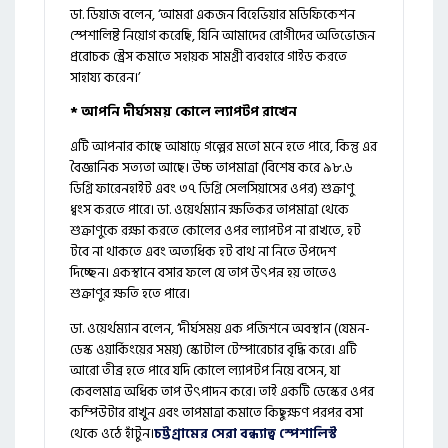
ডা. ডিয়াজ বলেন, ‘আমরা একজন বিহেভিয়ার মডিফিকেশন
স্পেশালিষ্ট নিয়োগ করেছি, যিনি আমাদের রোগীদের অতিভোজন
প্ররোচক স্ট্রেস কমাতে সহায়ক সামগ্রী ব্যবহারে গাইড করতে
সাহায্য করেন।’
* আপনি দীর্ঘসময় কোলে ল্যাপটপ রাখেন
এটি আপনার কাছে আষাঢ়ে গল্পের মতো মনে হতে পারে, কিন্তু এর
বৈজ্ঞানিক সত্যতা আছে। উচ্চ তাপমাত্রা (বিশেষ করে ৯৮.৬
ডিগ্রি ফারেনহাইট এবং ৩৭ ডিগ্রি সেলসিয়াসের ওপর) শুক্রাণু
ধ্বংস করতে পারে। ডা. ওয়ের্থম্যান ক্ষতিকর তাপমাত্রা থেকে
শুক্রাণুকে রক্ষা করতে কোলের ওপর ল্যাপটপ না রাখতে, হট
টবে না থাকতে এবং অত্যধিক হট বাথ না নিতে উপদেশ
দিচ্ছেন। একস্থানে বসার ফলে যে তাপ উৎপন্ন হয় তাতেও
শুক্রাণুর ক্ষতি হতে পারে।
ডা. ওয়ের্থম্যান বলেন, ‘দীর্ঘসময় এক পজিশনে অবস্থান (যেমন-
ডেস্ক ওয়ার্কিংয়ের সময়) স্কোটাল টেম্পারেচার বৃদ্ধি করে। এটি
আরো তীব্র হতে পারে যদি কোলে ল্যাপটপ নিয়ে বসেন, যা
কেবলমাত্র অধিক তাপ উৎপাদন করে। তাই একটি ডেস্কের ওপর
কম্পিউটার রাখুন এবং তাপমাত্রা কমাতে কিছুক্ষণ পরপর বসা
থেকে ওঠে হাঁটুন।
চট্টগ্রামের সেরা বন্ধ্যাত্ব স্পেশালিস্ট