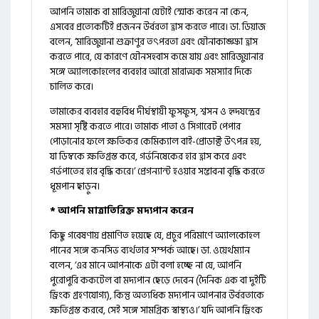
আপনি তামাক বা মারিজুয়ানা যেটাই স্মোক করেন না কেন,
এসবের প্রত্যেকটিই প্রজনন উর্বরতা হ্রাস করতে পারে। ডা. ডিয়াজ
বলেন, ‘মারিজুয়ানা শুক্রাণুর তৎপরতা এবং যৌনাকাঙ্ক্ষা হ্রাস
করতে পারে, যে কারণে যৌনসহবাস কমে যায় এবং মারিজুয়ানার
সঙ্গে অ্যালকোহলের ব্যবহার আরো মারাত্মক সমস্যার দিকে
চালিত করে।
তামাকের ব্যবহার বহুবিধ দীর্ঘস্থায়ী ফুসফুস, শ্বসন ও হৃদযন্ত্রের
সমস্যা সৃষ্টি করতে পারে। তামাক পাতা ও সিগারেট পেপার
পোড়ানোর ফলে ক্ষতিকর কেমিক্যাল বাই-প্রোডাক্ট উৎপন্ন হয়,
যা ডিম্বকে ক্ষতিগ্রস্ত করে, গর্ভনিষেকের হার হ্রাস করে এবং
গর্ভপাতের হার বৃদ্ধি করে।’ প্রেগন্যান্ট হওয়ার সম্ভাবনা বৃদ্ধি করতে
ধূমপান ছাড়ুন।
* আপনি মাত্রাতিরিক্ত মদ্যপান করেন
কিছু গবেষণায় প্রমাণিত হয়েছে যে, প্রচুর পরিমাণে অ্যালকোহল
পানের সঙ্গে কনসিভ ব্যর্থতার সম্পর্ক আছে। ডা. ওয়ের্থম্যান
বলেন, ‘এর মানে আপনাকে এটা বলা হচ্ছে না যে, আপনি
পুরোপুরি ককটেল বা মদ্যপান ছেড়ে দেবেন (দৈনিক এক বা দুইটি
ড্রিংক গ্রহণযোগ্য), কিন্তু অত্যধিক মদ্যপান আপনার উর্বরতাকে
ক্ষতিগ্রস্ত করবে, সেই সঙ্গে সামগ্রিক স্বাস্থ্যও।’ যদি আপনি ড্রিংক