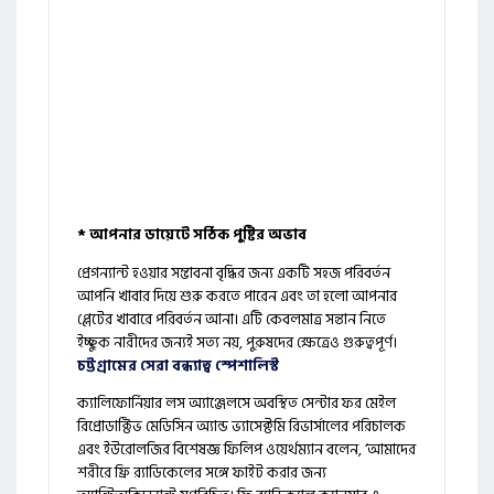
* আপনার ডায়েটে সঠিক পুষ্টির অভাব
প্রেগন্যান্ট হওয়ার সম্ভাবনা বৃদ্ধির জন্য একটি সহজ পরিবর্তন
আপনি খাবার দিয়ে শুরু করতে পারেন এবং তা হলো আপনার
প্লেটের খাবারে পরিবর্তন আনা। এটি কেবলমাত্র সন্তান নিতে
ইচ্ছুক নারীদের জন্যই সত্য নয়, পুরুষদের ক্ষেত্রেও গুরুত্বপূর্ণ।
চট্টগ্রামের সেরা বন্ধ্যাত্ব স্পেশালিস্ট
ক্যালিফোর্নিয়ার লস অ্যাঞ্জেলসে অবস্থিত সেন্টার ফর মেইল
রিপ্রোডাক্টিভ মেডিসিন অ্যান্ড ভ্যাসেক্টমি রিভার্সালের পরিচালক
এবং ইউরোলজির বিশেষজ্ঞ ফিলিপ ওয়ের্থম্যান বলেন, ‘আমাদের
শরীরে ফ্রি র‍্যাডিকেলের সঙ্গে ফাইট করার জন্য