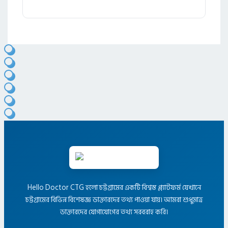
Hello Doctor CTG হলো চট্টগ্রামের একটি বিশ্বস্ত প্ল্যাটফর্ম যেখানে
চট্টগ্রামের বিভিন্ন বিশেষজ্ঞ ডাক্তারদের তথ্য পাওয়া যায়। আমরা শুধুমাত্র
ডাক্তারদের যোগাযোগের তথ্য সরবরাহ করি।